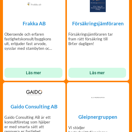
Frakka AB
Försäkringsjämföraren
Oberoende och erfaren
Försäkringsjämföraren tar
fastighetskonsult/byggkons
fram rätt försäkring till
ult, erbjuder fast arvode,
Brf.er dagligen!
sysslar med stambyten och
andra entreprenader
Läs mer
Läs mer
Gaido Consulting AB
Gleipnergruppen
Gaido Consulting AB är ett
konsultföretag som hjälper
er med smarta sätt att
Vi stödjer
renovera er fastighet