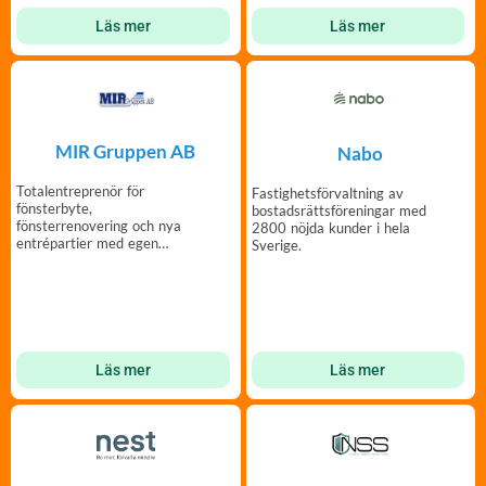
Läs mer
Läs mer
MIR Gruppen AB
Nabo
Totalentreprenör för
Fastighetsförvaltning av
fönsterbyte,
bostadsrättsföreningar med
fönsterrenovering och nya
2800 nöjda kunder i hela
entrépartier med egen
Sverige.
tillverkning och montering.
Läs mer
Läs mer