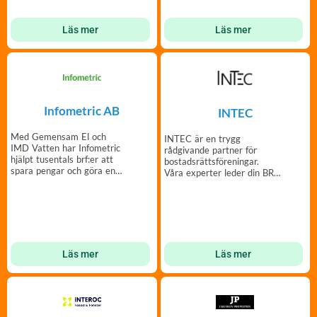
Läs mer
Läs mer
Infometric AB
INTEC
Med Gemensam El och
INTEC är en trygg
IMD Vatten har Infometric
rådgivande partner för
hjälpt tusentals brf:er att
bostadsrättsföreningar.
spara pengar och göra en
Våra experter leder din BRF
insats för miljön.
genom fastighetsprojekt.
Läs mer
Läs mer