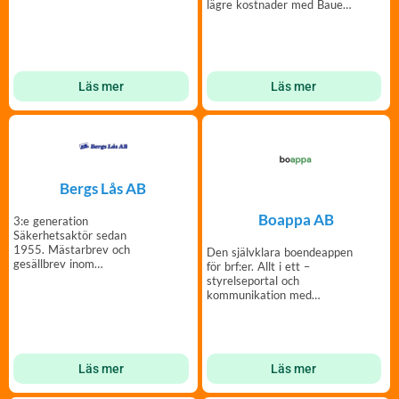
lägre kostnader med Bauer
Vattenbehandlingssystem
Läs mer
Läs mer
Bergs Lås AB
Boappa AB
3:e generation
Säkerhetsaktör sedan
1955. Mästarbrev och
Den självklara boendeappen
gesällbrev inom
för brf:er. Allt i ett –
låssmedsyrket.
styrelseportal och
kommunikation med
medlemmar – enkelt och
tryggt.
Läs mer
Läs mer