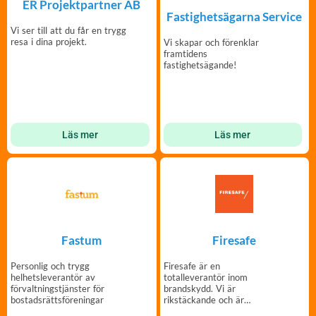
ER Projektpartner AB
Fastighetsägarna Service
Vi ser till att du får en trygg
resa i dina projekt.
Vi skapar och förenklar
framtidens
fastighetsägande!
Läs mer
Läs mer
Fastum
Firesafe
Personlig och trygg
Firesafe är en
helhetsleverantör av
totalleverantör inom
förvaltningstjänster för
brandskydd. Vi är
bostadsrättsföreningar
rikstäckande och är
tillgänglig för uppdrag i hela