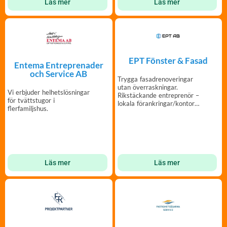
Läs mer
Läs mer
EPT Fönster & Fasad
Entema Entreprenader
och Service AB
Trygga fasadrenoveringar
utan överraskningar.
Vi erbjuder helhetslösningar
Rikstäckande entreprenör –
för tvättstugor i
lokala förankringar/kontor
flerfamiljshus.
över hela Sverige.
Läs mer
Läs mer