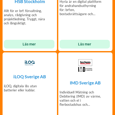
HSB Stockholm
Hyria är en digital plattform
för andrahandsuthyrning
för: brf:en,
Allt för er brf: förvaltning,
bostadsrättsägare och
analys, rådgivning och
hyresgäster.
projektledning. Tryggt, nära
och långsiktigt.
Läs mer
Läs mer
iLOQ Sverige AB
IMD Sverige AB
iLOQ, digitala lås utan
batterier eller kablar.
Individuell Mätning och
Debitering (IMD) av värme,
vatten och el i
flerbostadshus och
radhusområden.