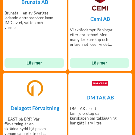
Brunata AB
Brunata – en av Sveriges
ledande entreprenörer inom
Cemi AB
IMD av el, vatten och
värme.
Vi skräddarsyr lösningar
efter era behov! Med
mängder kunskap och
erfarenhet löser vi det
bästa upplägget för just dig.
Läs mer
Läs mer
DM TAK AB
Delagott Förvaltning
DM TAK är ett
familjeföretag där
kunskapen om takläggning
– BÄST på BRF! Vår
har gått i arv i tre
förvaltning är en
generationer.
skräddarsydd hjälp som
genom samarbete och