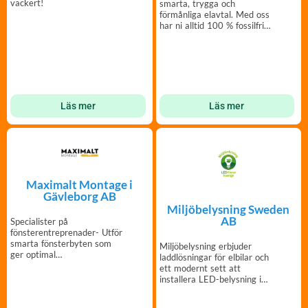
vackert!
smarta, trygga och
förmånliga elavtal. Med oss
har ni alltid 100 % fossilfri
el som standard.
Läs mer
Läs mer
Maximalt Montage i
Gävleborg AB
Miljöbelysning Sweden
AB
Specialister på
fönsterentreprenader- Utför
smarta fönsterbyten som
Miljöbelysning erbjuder
ger optimal
laddlösningar för elbilar och
energieffektivisering i
ett modernt sett att
kombination med
installera LED-belysning i
eran fastighet