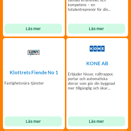
samlad erfarenhet och
kompetens – en
totalentreprenör för din
fastighet.
Läs mer
Läs mer
KONE AB
Klottrets Fiende No 1
Erbjuder hissar, rulltrappor,
portar och automatiska
Fastighetsnära tjänster
dörrar som gör din byggnad
mer tillgänglig och ökar
dess värde.
Läs mer
Läs mer