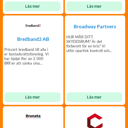
Läs mer
Läs mer
Broadway Partners
HUR MÅR DITT
Bredband2 AB
SKYDDSRUM? Är det
förberett för en kris? Vi
Prisvärt bredband till alla i
utför opartisk kontroll och
er bostadsrättsförening. Vi
rapport av status på
har hjälpt fler än 2 000
skyddsrummet.
BRF:er att sänka sina
kostnader
Läs mer
Läs mer