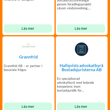
bostadsrättsföreningar
genom förädlingsprojekt
såsom vindsinredning,
lokalkonverteringar och
takpåbyggnader.
Läs mer
Läs mer
Grannfrid
Hallqvists advokatbyrå
Grannfrid AB – er partner i
Bostadsjuristerna AB
bosociala frågor.
En specialiserad
advokatbyrå med ledande
kompetens inom
bostadsjuridik för
bostadsrättsföreningar och
fastighetsägare.
Läs mer
Läs mer