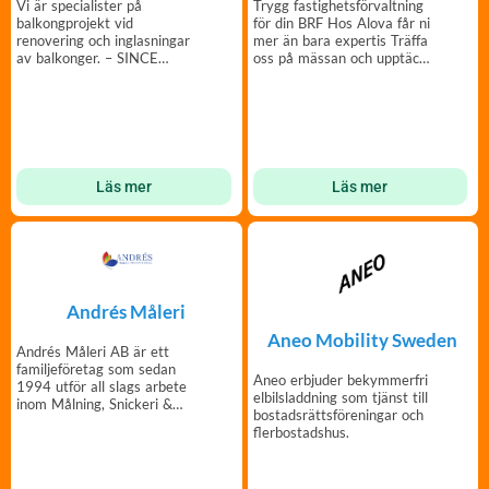
Trygg fastighetsförvaltning
Vi är specialister på
för din BRF Hos Alova får ni
balkongprojekt vid
mer än bara expertis Träffa
renovering och inglasningar
oss på mässan och upptäck
av balkonger. – SINCE
skillnad!
1979.
Läs mer
Läs mer
Andrés Måleri
Aneo Mobility Sweden
Andrés Måleri AB är ett
familjeföretag som sedan
Aneo erbjuder bekymmerfri
1994 utför all slags arbete
elbilsladdning som tjänst till
inom Målning, Snickeri &
bostadsrättsföreningar och
Golv.
flerbostadshus.