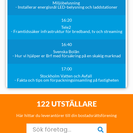
Miljöbelysning
- Installerar energisnål LED-belysning och laddstationer
16:20
Tele2
- Framtidssäker infrastruktur för bredband, tv och streaming
16:40
Svenska Bolån
- Hur vi hjälper er Brf med försäkring på en skakig marknad
17:00
Stockholm Vatten och Avfall
- Fakta och tips om förpackningsinsamling på fastigheten
122 UTSTÄLLARE
Här hittar du leverantörer till din bostadsrättsförening