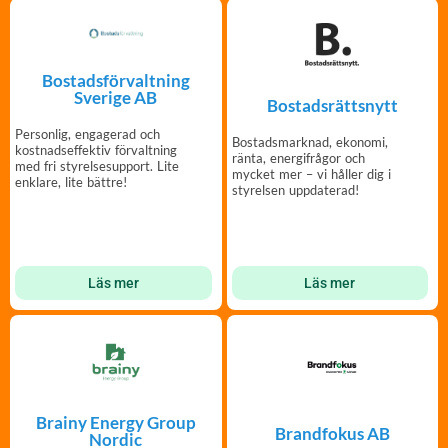
Bostadsförvaltning
Sverige AB
Bostadsrättsnytt
Personlig, engagerad och
Bostadsmarknad, ekonomi,
kostnadseffektiv förvaltning
ränta, energifrågor och
med fri styrelsesupport. Lite
mycket mer – vi håller dig i
enklare, lite bättre!
styrelsen uppdaterad!
Läs mer
Läs mer
Brainy Energy Group
Brandfokus AB
Nordic