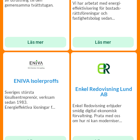
av utrustning till den
Vi har arbetat med energi­
gemensamma tvättstugan.
effektivisering för bostads­
rätts­föreningar och
fastighets­bolag sedan
1975.
Läs mer
Läs mer
ENIVA Isolerproffs
Enkel Redovisning Lund
Sveriges största
AB
lösullsentreprenör, verksam
sedan 1983.
Enkel Redovisning erbjuder
Energieffektiva lösningar för
smidig digital ekonomisk
din bostadsrättsförening.
förvaltning. Prata med oss
om hur ni kan modernisera
er förvaltning.