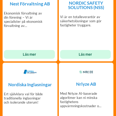
NORDIC SAFETY
Nest Förvaltning AB
SOLUTIONS (NSS)
Ekonomisk förvaltning av
Vi är en totalleverantör av
din förening – Vi är
säkerhetslösningar som gör
specialister på ekonomisk
fastigheter tryggare.
förvaltning av
bostadsrättsföreningar.
Läs mer
Läs mer
Nrlyze AB
Nordiska Inglasningar
Med Nrlyze AI-baserade
Ert självklara val för både
algoritmer kan ni minska
traditionella inglasningar
fastighetens
och isolerande uterum!
uppvärmningskostnader och
CO2 med upp till 20%.