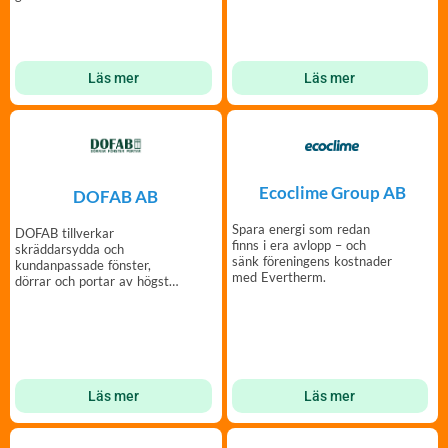
engagemang utvecklar din
brf.
Läs mer
Läs mer
Ecoclime Group AB
DOFAB AB
Spara energi som redan
DOFAB tillverkar
finns i era avlopp – och
skräddarsydda och
sänk föreningens kostnader
kundanpassade fönster,
med Evertherm.
dörrar och portar av högsta
kvalitet och i din design.
Läs mer
Läs mer