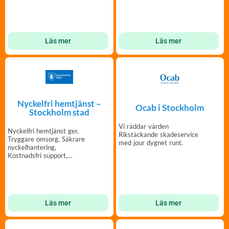
Läs mer
Läs mer
Nyckelfri hemtjänst –
Ocab i Stockholm
Stockholm stad
Vi räddar värden
Nyckelfri hemtjänst ger,
Rikstäckande skadeservice
Tryggare omsorg, Säkrare
med jour dygnet runt.
nyckelhantering,
Kostnadsfri support,
Smidigare nyckelhantering
Läs mer
Läs mer