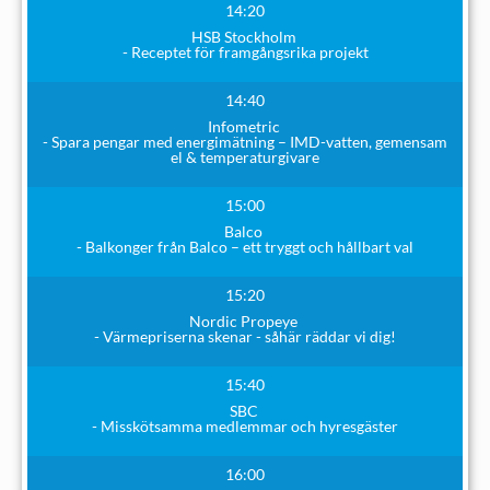
14:20
HSB Stockholm
- Receptet för framgångsrika projekt
14:40
Infometric
- Spara pengar med energimätning – IMD-vatten, gemensam
el & temperaturgivare
15:00
Balco
- Balkonger från Balco – ett tryggt och hållbart val
15:20
Nordic Propeye
- Värmepriserna skenar - såhär räddar vi dig!
15:40
SBC
- Misskötsamma medlemmar och hyresgäster
16:00