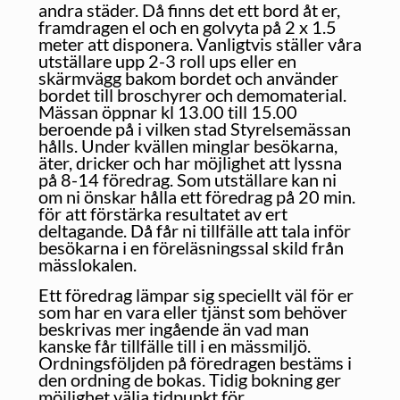
andra städer. Då finns det ett bord åt er,
framdragen el och en golvyta på 2 x 1.5
meter att disponera. Vanligtvis ställer våra
utställare upp 2-3 roll ups eller en
skärmvägg bakom bordet och använder
bordet till broschyrer och demomaterial.
Mässan öppnar kl 13.00 till 15.00
beroende på i vilken stad Styrelsemässan
hålls. Under kvällen minglar besökarna,
äter, dricker och har möjlighet att lyssna
på 8-14 föredrag. Som utställare kan ni
om ni önskar hålla ett föredrag på 20 min.
för att förstärka resultatet av ert
deltagande. Då får ni tillfälle att tala inför
besökarna i en föreläsningssal skild från
mässlokalen.
Ett föredrag lämpar sig speciellt väl för er
som har en vara eller tjänst som behöver
beskrivas mer ingående än vad man
kanske får tillfälle till i en mässmiljö.
Ordningsföljden på föredragen bestäms i
den ordning de bokas. Tidig bokning ger
möjlighet välja tidpunkt för