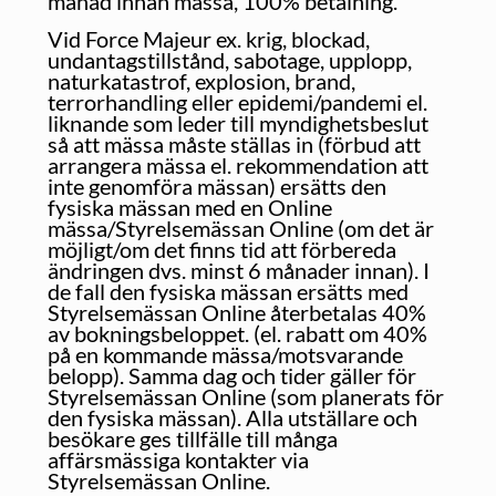
månad innan mässa, 100% betalning.
Vid Force Majeur ex. krig, blockad,
undantagstillstånd, sabotage, upplopp,
naturkatastrof, explosion, brand,
terrorhandling eller epidemi/pandemi el.
liknande som leder till myndighetsbeslut
så att mässa måste ställas in (förbud att
arrangera mässa el. rekommendation att
inte genomföra mässan) ersätts den
fysiska mässan med en Online
mässa/Styrelsemässan Online (om det är
möjligt/om det finns tid att förbereda
ändringen dvs. minst 6 månader innan). I
de fall den fysiska mässan ersätts med
Styrelsemässan Online återbetalas 40%
av bokningsbeloppet. (el. rabatt om 40%
på en kommande mässa/motsvarande
belopp). Samma dag och tider gäller för
Styrelsemässan Online (som planerats för
den fysiska mässan). Alla utställare och
besökare ges tillfälle till många
affärsmässiga kontakter via
Styrelsemässan Online.