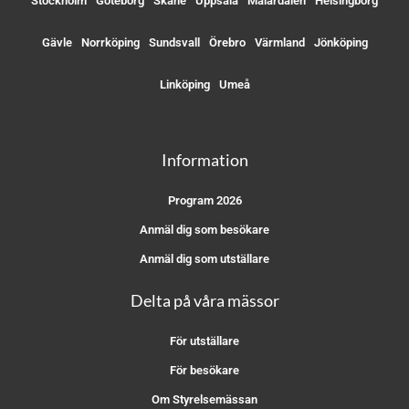
Stockholm
Göteborg
Skåne
Uppsala
Mälardalen
Helsingborg
Gävle
Norrköping
Sundsvall
Örebro
Värmland
Jönköping
Linköping
Umeå
Information
Program 2026
Anmäl dig som besökare
Anmäl dig som utställare
Delta på våra mässor
För utställare
För besökare
Om Styrelsemässan