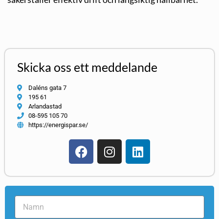
Skicka oss ett meddelande
Daléns gata 7
195 61
Arlandastad
08-595 105 70
https://energispar.se/