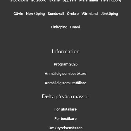
Stockholm
Göteborg
Skåne
Uppsala
Mälardalen
Helsingborg
Gävle
Norrköping
Sundsvall
Örebro
Värmland
Jönköping
Linköping
Umeå
Information
Program 2026
Anmäl dig som besökare
Anmäl dig som utställare
Delta på våra mässor
För utställare
För besökare
Om Styrelsemässan