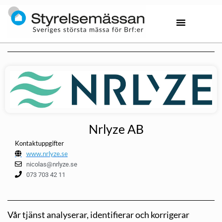
Nrlyze AB
Kontaktuppgifter
www.nrlyze.se
nicolas@nrlyze.se
073 703 42 11
Vår tjänst analyserar, identifierar och korrigerar