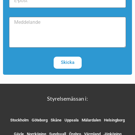
Skicka
Styrelsemässan i:
Stockholm
Göteborg
Skåne
Uppsala
Mälardalen
Helsingborg
Gävle
Norrköping
Sundsvall
Örebro
Värmland
Jönköping