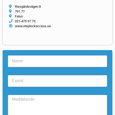
Rissgårdsvägen 8
791 77
Falun
021-475 97 75
www.steplockaccess.se