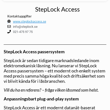
StepLock Access
Kontaktuppgifter
www.steplockaccess.se
info@steplock.se
021-475 97 75
StepLock Access passersystem
StepLock är sedan tidigare marknadsledande inom
elektromekanisk låsning. Nu lanserar vi StepLock
Access passersystem – ett modernt och enkelt system
med precis samma höga kvalité och driftsäkerhet som
vi blivit kända för i låsbranschen.
Vill du ha en referens? – fråga vilken låssmed som helst.
Anpassningsbart plug-and-play system
StepLock Access är ett modernt datanät-baserat