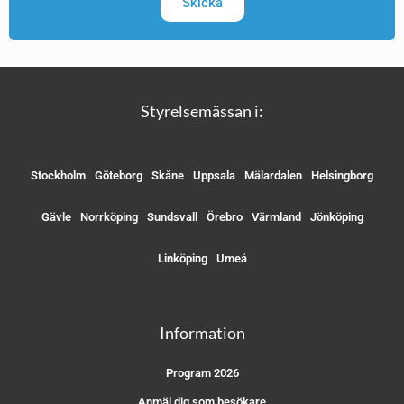
Skicka
Styrelsemässan i:
Stockholm
Göteborg
Skåne
Uppsala
Mälardalen
Helsingborg
Gävle
Norrköping
Sundsvall
Örebro
Värmland
Jönköping
Linköping
Umeå
Information
Program 2026
Anmäl dig som besökare