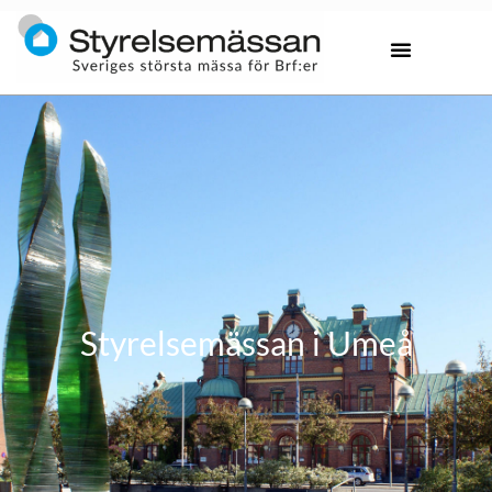
Styrelsemässan i Umeå