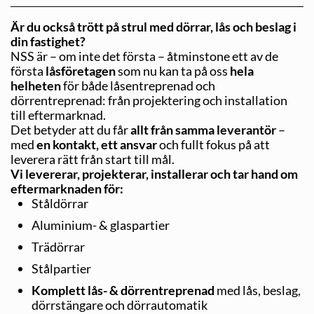
Är du också trött på strul med dörrar, lås och beslag i
din fastighet?
NSS är – om inte det första – åtminstone ett av de
första
låsföretagen
som nu kan ta på oss
hela
helheten
för både låsentreprenad och
dörrentreprenad: från projektering och installation
till eftermarknad.
Det betyder att du får
allt från samma leverantör
–
med
en kontakt, ett ansvar
och fullt fokus på att
leverera rätt från start till mål.
Vi levererar, projekterar, installerar och tar hand om
eftermarknaden för:
Ståldörrar
Aluminium- & glaspartier
Trädörrar
Stålpartier
Komplett lås- & dörrentreprenad
med lås, beslag,
dörrstängare och dörrautomatik