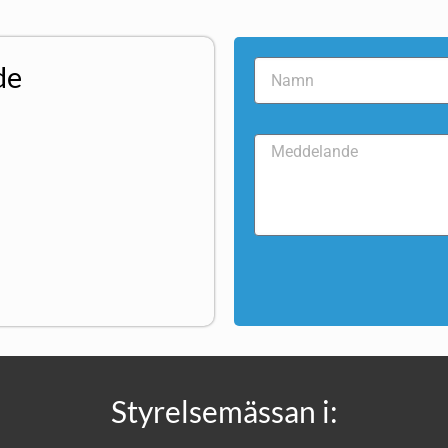
de
Styrelsemässan i: