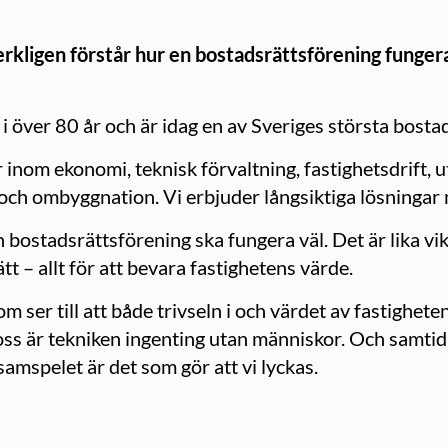
rkligen förstår hur en bostadsrättsförening fungera
i över 80 år och är idag en av Sveriges största bosta
inom ekonomi, teknisk förvaltning, fastighetsdrift, 
- och ombyggnation. Vi erbjuder långsiktiga lösningar
n bostadsrättsförening ska fungera väl. Det är lika v
t – allt för att bevara fastighetens värde.
m ser till att både trivseln i och värdet av fastighet
 oss är tekniken ingenting utan människor. Och samtidi
amspelet är det som gör att vi lyckas.