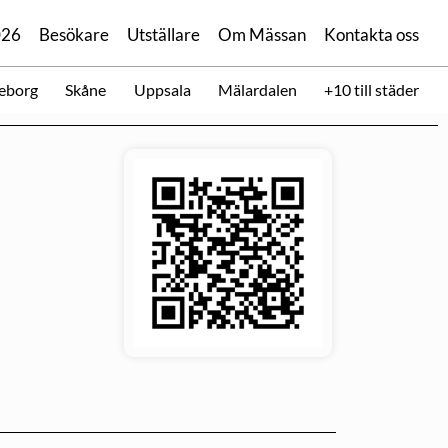
026
Besökare
Utställare
Om Mässan
Kontakta oss
eborg
Skåne
Uppsala
Mälardalen
+10 till städer