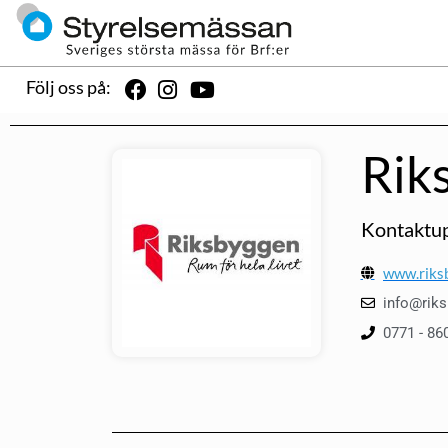
Följ oss på:
Rik
Kontaktup
www.riks
info@rik
0771 - 86