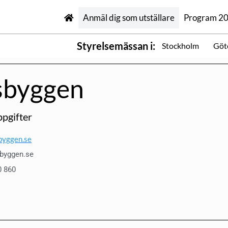
Anmäl dig som utställare
Program 2
Styrelsemässan i:
Stockholm
Göt
sbyggen
pgifter
byggen.se
sbyggen.se
0 860