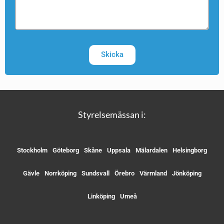
Skicka
Styrelsemässan i:
Stockholm
Göteborg
Skåne
Uppsala
Mälardalen
Helsingborg
Gävle
Norrköping
Sundsvall
Örebro
Värmland
Jönköping
Linköping
Umeå