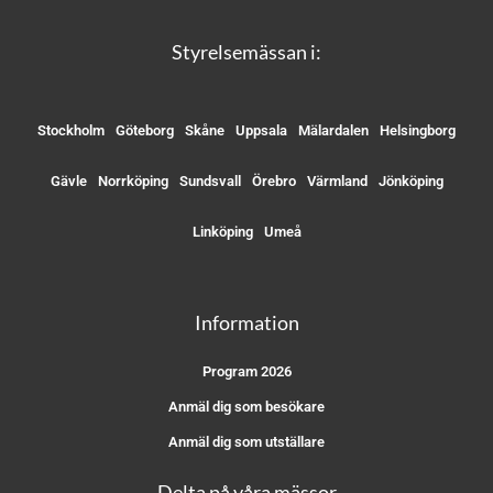
Styrelsemässan i:
Stockholm
Göteborg
Skåne
Uppsala
Mälardalen
Helsingborg
Gävle
Norrköping
Sundsvall
Örebro
Värmland
Jönköping
Linköping
Umeå
Information
Program 2026
Anmäl dig som besökare
Anmäl dig som utställare
Delta på våra mässor