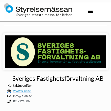
Sveriges Fastighetsförvaltning AB
Kontaktuppgifter
www.s-ab.se
info@s-ab.se
020-121006