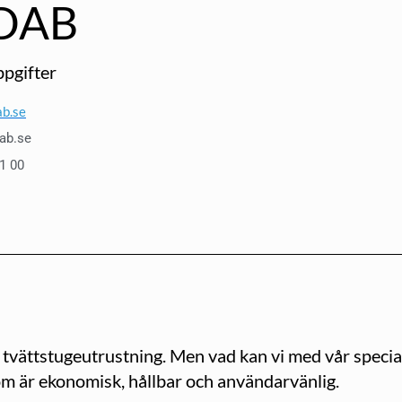
DAB
pgifter
b.se
ab.se
1 00
 tvättstugeutrustning. Men vad kan vi med vår specia
om är ekonomisk, hållbar och användarvänlig.