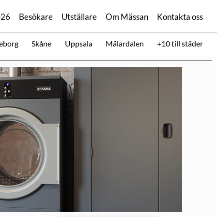
026
Besökare
Utställare
Om Mässan
Kontakta oss
eborg
Skåne
Uppsala
Mälardalen
+10 till städer