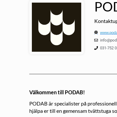
PO
Kontaktup
www.poda
info@pod
031-752 0
Välkommen till PODAB!
PODAB är specialister på professionell
hjälpa er till en gemensam tvättstuga s