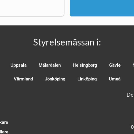
Styrelsemässan i:
Uppsala
Mälardalen
Helsingborg
Gävle
Värmland
Jönköping
Linköping
Umeå
Del
kare
O
lare