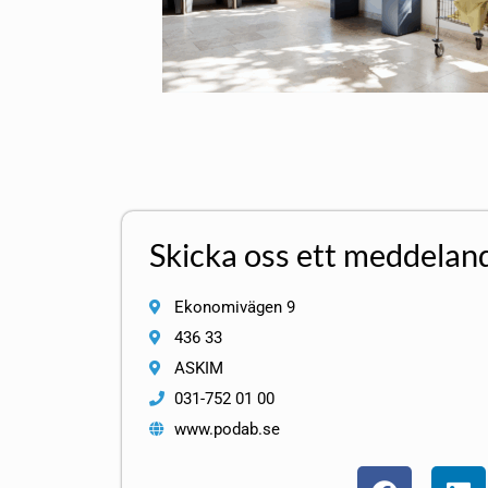
Skicka oss ett meddelan
Ekonomivägen 9
436 33
ASKIM
031-752 01 00
www.podab.se