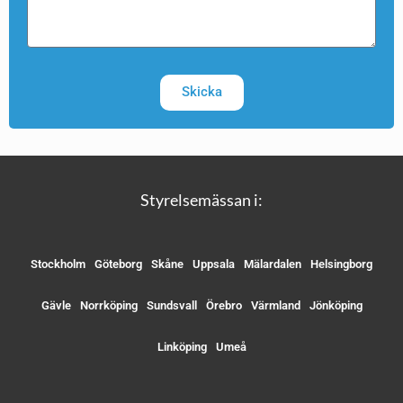
Skicka
Styrelsemässan i:
Stockholm
Göteborg
Skåne
Uppsala
Mälardalen
Helsingborg
Gävle
Norrköping
Sundsvall
Örebro
Värmland
Jönköping
Linköping
Umeå