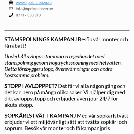
www.spolsnabben.se
info@spolsnabben.se
0771 - 550 810
STAMSPOLNINGS KAMPANJ
Besök vår monter och
få rabatt!
Underhåll avloppsstammarna regelbundet med
stamspolning genom högtrycksspolning med hetvatten.
Detta förebygger stopp, översvämningar och andra
kostsamma problem.
STOPP I AVLOPPPET?
Det får vi alla någon gång och
det kan bero på många olika saker. Vi hjälper dig med
ditt avloppsstopp och erbjuder även jour 24/7 för
akuta stopp.
SOPKÄRLSTVÄTT KAMPANJ
Med vår sopkärlstvätt
erbjuder vi ett miljövänligt sätt att tvätta sopkärl och
soprum. Besök vår monter och få kampanjpris