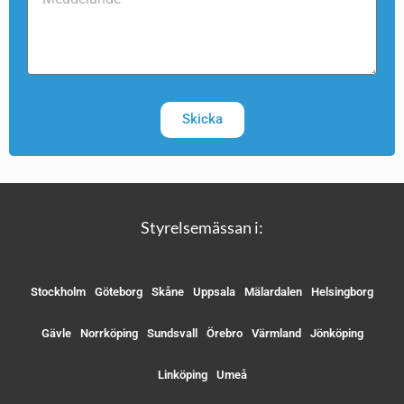
Skicka
Styrelsemässan i:
Stockholm
Göteborg
Skåne
Uppsala
Mälardalen
Helsingborg
Gävle
Norrköping
Sundsvall
Örebro
Värmland
Jönköping
Linköping
Umeå