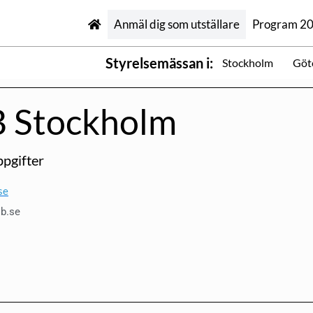
Anmäl dig som utställare
Program 2
Styrelsemässan i:
Stockholm
Göt
 Stockholm
pgifter
se
sb.se