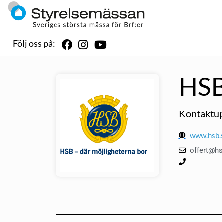
Följ oss på:
HSB
Kontaktup
www.hsb.
offert@h