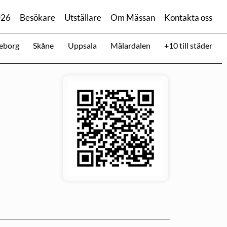
026
Besökare
Utställare
Om Mässan
Kontakta oss
eborg
Skåne
Uppsala
Mälardalen
+10 till städer