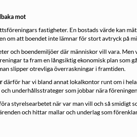
llbaka mot
ttsföreningars fastigheter. En bostads värde kan mäta
pen om att boendet inte lämnar för stort avtryck på mi
gheter och boendemiljöer där människor vill vara. Men
reningar ta fram en långsiktig ekonomisk plan som g
an slipper otrevliga överraskningar i framtiden.
er
därför har vi bland annat lokalkontor runt om i hel
e och underhållsstrateger som jobbar nära föreningen
ra styrelsearbetet när var man vill och så smidigt s
a ärenden och hittar mallar och underlag som förenklar