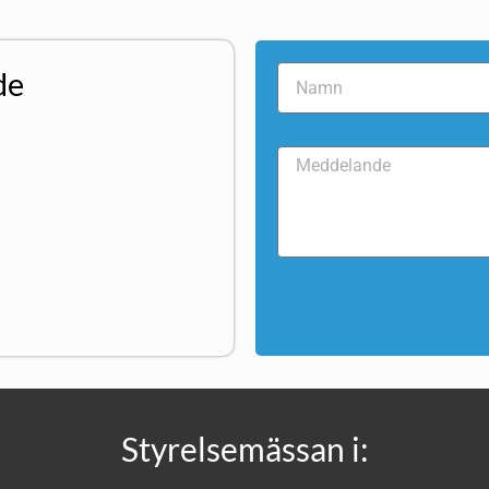
de
Styrelsemässan i: