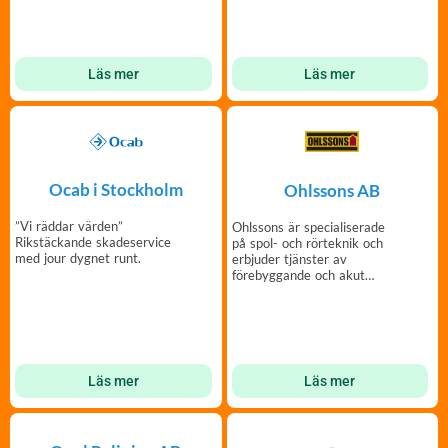
Läs mer
Läs mer
Ocab i Stockholm
Ohlssons AB
”Vi räddar värden”
Ohlssons är specialiserade
Rikstäckande skadeservice
på spol- och rörteknik och
med jour dygnet runt.
erbjuder tjänster av
förebyggande och akut
karaktär.
Läs mer
Läs mer