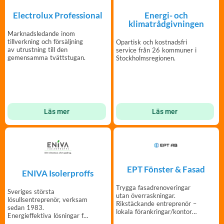
Electrolux Professional
Energi- och
klimatrådgivningen
Marknadsledande inom
tillverkning och försäljning
Opartisk och kostnadsfri
av utrustning till den
service från 26 kommuner i
gemensamma tvättstugan.
Stockholmsregionen.
Läs mer
Läs mer
EPT Fönster & Fasad
ENIVA Isolerproffs
Trygga fasadrenoveringar
Sveriges största
utan överraskningar.
lösullsentreprenör, verksam
Rikstäckande entreprenör –
sedan 1983.
lokala förankringar/kontor
Energieffektiva lösningar för
över hela Sverige.
din bostadsrättsförening.