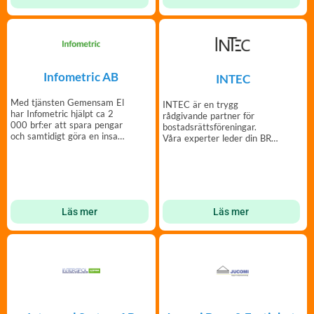
Infometric AB
INTEC
Med tjänsten Gemensam El
INTEC är en trygg
har Infometric hjälpt ca 2
rådgivande partner för
000 brf:er att spara pengar
bostadsrättsföreningar.
och samtidigt göra en insats
Våra experter leder din BRF
för miljön.
genom fastighetsprojekt.
Läs mer
Läs mer