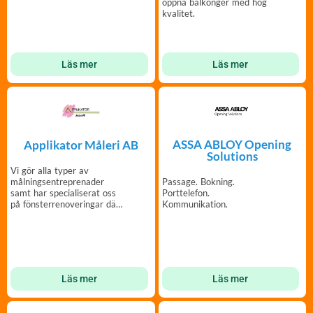
öppna balkonger med hög
kvalitet.
Läs mer
Läs mer
ASSA ABLOY Opening
Applikator Måleri AB
Solutions
Vi gör alla typer av
Passage. Bokning.
målningsentreprenader
Porttelefon.
samt har specialiserat oss
Kommunikation.
på fönsterrenoveringar där
det ställs höga krav.
Läs mer
Läs mer