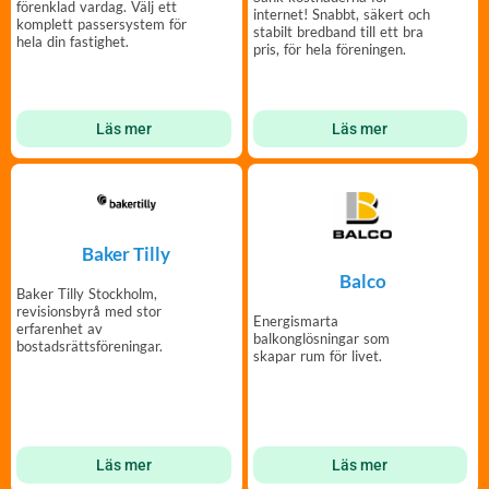
förenklad vardag. Välj ett
internet! Snabbt, säkert och
komplett passersystem för
stabilt bredband till ett bra
hela din fastighet.
pris, för hela föreningen.
Läs mer
Läs mer
Baker Tilly
Balco
Baker Tilly Stockholm,
revisionsbyrå med stor
Energismarta
erfarenhet av
balkonglösningar som
bostadsrättsföreningar.
skapar rum för livet.
Läs mer
Läs mer