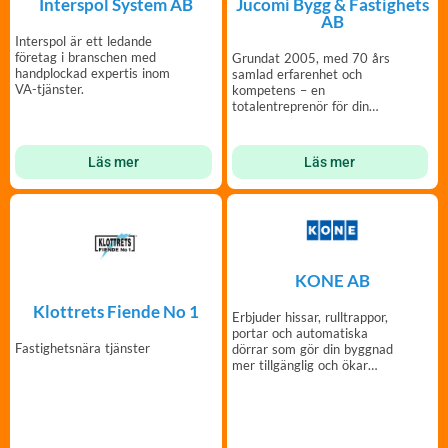
Interspol System AB
Jucomi Bygg & Fastighets
AB
Interspol är ett ledande
företag i branschen med
Grundat 2005, med 70 års
handplockad expertis inom
samlad erfarenhet och
VA-tjänster.
kompetens – en
totalentreprenör för din
fastighet.
Läs mer
Läs mer
KONE AB
Klottrets Fiende No 1
Erbjuder hissar, rulltrappor,
portar och automatiska
Fastighetsnära tjänster
dörrar som gör din byggnad
mer tillgänglig och ökar
dess värde.