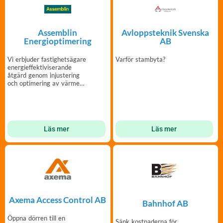
Assemblin
Avloppsteknik Svenska
Energioptimering
AB
Vi erbjuder fastighetsägare
Varför stambyta?
energieffektiviserande
åtgärd genom injustering
och optimering av värme
och tappvatten.
Läs mer
Läs mer
Axema Access Control AB
Bahnhof AB
Öppna dörren till en
Sänk kostnaderna för