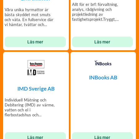
Allt för er brf: förvaltning,
analys, rådgivning och
Våra unika hyrmattor är
projektledning av
bästa skyddet mot smuts
fastighetsprojekt.Tryggt,
och väta. En fullservice där
nära och långsiktigt.
vi hämtar, tvättar och
lämnar entrémattor.
Läs mer
Läs mer
INBooks AB
IMD Sverige AB
Individuell Mätning och
Debitering (IMD) av värme,
vatten och el i
flerbostadshus och
radhusområden.
Läs mer
Läs mer