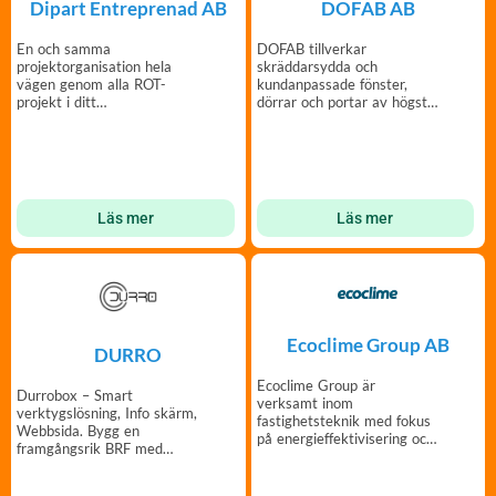
Dipart Entreprenad AB
DOFAB AB
En och samma
DOFAB tillverkar
projektorganisation hela
skräddarsydda och
vägen genom alla ROT-
kundanpassade fönster,
projekt i ditt
dörrar och portar av högsta
bostadsbestånd.
kvalitet och i din design.
Läs mer
Läs mer
Ecoclime Group AB
DURRO
Ecoclime Group är
Durrobox – Smart
verksamt inom
verktygslösning, Info skärm,
fastighetsteknik med fokus
Webbsida. Bygg en
på energieffektivisering och
framgångsrik BRF med
optimering.
DURRO!