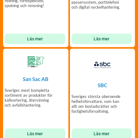
relining, rörinspektion,
passersystem, porttelefoni
spolning och rensning!
och digital nyckelhantering.
Läs mer
Läs mer
San Sac AB
SBC
Sveriges mest kompletta
sortiment av produkter för
Sveriges största oberoende
källsortering, återvinning
helhetsförvaltare, som kan
och avfallshantering.
allt om bostadsrätter och
fastighetsförvaltning.
Läs mer
Läs mer