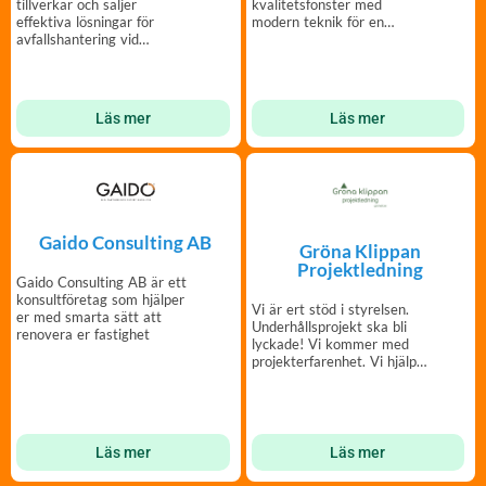
kvalitetsfönster med
tillverkar och säljer
modern teknik för en
effektiva lösningar för
hållbar utveckling.
avfallshantering vid
fastigheter.
Läs mer
Läs mer
Gaido Consulting AB
Gröna Klippan
Projektledning
Gaido Consulting AB är ett
konsultföretag som hjälper
Vi är ert stöd i styrelsen.
er med smarta sätt att
Underhållsprojekt ska bli
renovera er fastighet
lyckade! Vi kommer med
projekterfarenhet. Vi hjälper
er!
Läs mer
Läs mer