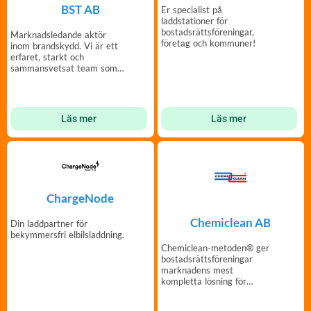
BST AB
Er specialist på
laddstationer för
bostadsrättsföreningar,
Marknadsledande aktör
företag och kommuner!
inom brandskydd. Vi är ett
erfaret, starkt och
sammansvetsat team som
jobbar nära våra kunder.
Läs mer
Läs mer
ChargeNode
Chemiclean AB
Din laddpartner för
bekymmersfri elbilsladdning.
Chemiclean-metoden® ger
bostadsrättsföreningar
marknadens mest
kompletta lösning för
optimering av
värmesystem.