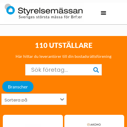
110 UTSTÄLLARE
Här hittar du leverantörer till din bostadsrättsförening
Branscher