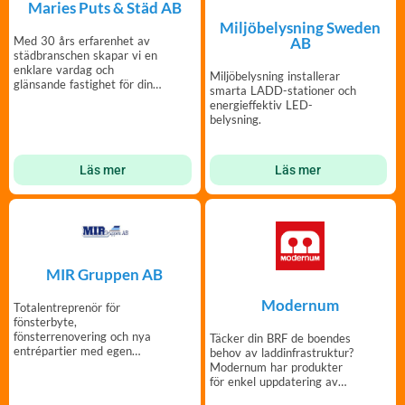
Maries Puts & Städ AB
Miljöbelysning Sweden
Med 30 års erfarenhet av
AB
städbranschen skapar vi en
enklare vardag och
Miljöbelysning installerar
glänsande fastighet för din
smarta LADD-stationer och
styrelse!
energieffektiv LED-
belysning.
Läs mer
Läs mer
MIR Gruppen AB
Modernum
Totalentreprenör för
fönsterbyte,
fönsterrenovering och nya
Täcker din BRF de boendes
entrépartier med egen
behov av laddinfrastruktur?
tillverkning och montering.
Modernum har produkter
för enkel uppdatering av
parkeringsplatser.