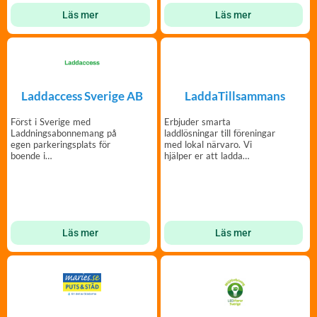
Läs mer
Läs mer
Laddaccess Sverige AB
LaddaTillsammans
Först i Sverige med
Erbjuder smarta
Laddningsabonnemang på
laddlösningar till föreningar
egen parkerings­plats för
med lokal närvaro. Vi
boende i
hjälper er att ladda
bostadsrättsföreningar och
tillsammans!
samfälligheter.
Läs mer
Läs mer