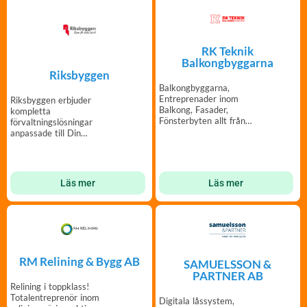
RK Teknik
Balkongbyggarna
Riksbyggen
Balkongbyggarna,
Entreprenader inom
Riksbyggen erbjuder
Balkong, Fasader,
kompletta
Fönsterbyten allt från
förvaltningslösningar
Underentreprenader Till
anpassade till Din
Totalentreprenader.
bostadsrättsförening.
Läs mer
Läs mer
RM Relining & Bygg AB
SAMUELSSON &
PARTNER AB
Relining i toppklass!
Totalentreprenör inom
Digitala låssystem,