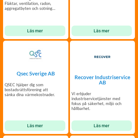
bekymmersfri och trivsam
Fläktar, ventilation, radon,
tvättstuga.
aggregatbyten och sotning.
Prenumerera på våra
tjänster.
Läs mer
Läs mer
Qsec Sverige AB
Recover Industriservice
AB
QSEC hjälper dig som
bostadsrättsförening att
Vi erbjuder
sänka dina värmekostnader.
industriservicetjänster med
fokus på säkerhet, miljö och
hållbarhet.
Läs mer
Läs mer