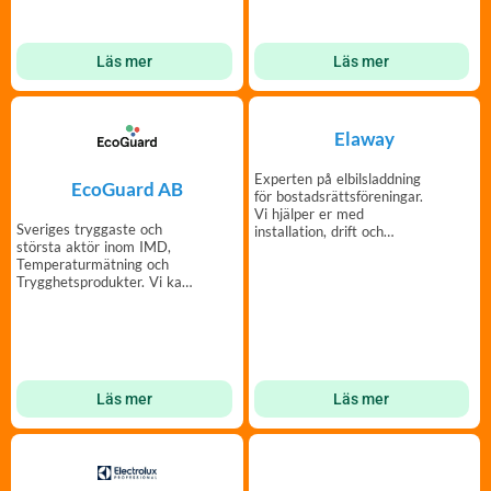
Läs mer
Läs mer
Elaway
Experten på elbilsladdning
EcoGuard AB
för bostadsrättsföreningar.
Vi hjälper er med
Sveriges tryggaste och
installation, drift och
största aktör inom IMD,
finansiering.
Temperaturmätning och
Trygghetsprodukter. Vi kan
mätning!
Läs mer
Läs mer