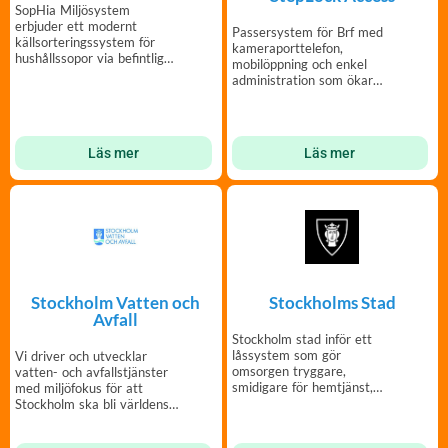
SopHia Miljösystem
erbjuder ett modernt
Passersystem för Brf med
källsorteringssystem för
kameraporttelefon,
hushållssopor via befintliga
mobilöppning och enkel
sopnedkast!
administration som ökar
tryggheten i er fastighet.
Läs mer
Läs mer
Stockholm Vatten och
Stockholms Stad
Avfall
Stockholm stad inför ett
låssystem som gör
Vi driver och utvecklar
omsorgen tryggare,
vatten- och avfallstjänster
smidigare för hemtjänst,
med miljöfokus för att
och säkrare för
Stockholm ska bli världens
fastighetsägare.
mest hållbara stad