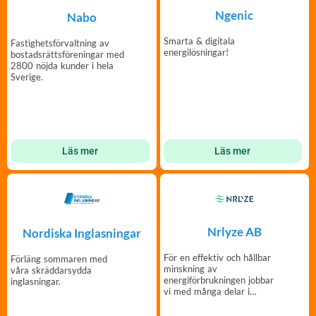
Ngenic
Nabo
Smarta & digitala
Fastighetsförvaltning av
energilösningar!
bostadsrättsföreningar med
2800 nöjda kunder i hela
Sverige.
Läs mer
Läs mer
Nrlyze AB
Nordiska Inglasningar
För en effektiv och hållbar
Förläng sommaren med
minskning av
våra skräddarsydda
energiförbrukningen jobbar
inglasningar.
vi med många delar i
fastighetens värmesystem.