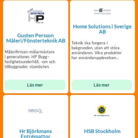
Home Solutions i Sverige
AB
Gusten Persson
Måleri/Fönsterteknik AB
Teknik ska fungera i
bakgrunden, utan att störa
Målerifirman–målarmästare
användaren. Våra produkter
i generationer. HP Bygg–
har användarupplevelsen
fastighetsunderhåll, -om och
som högsta prioritet
tillbyggnader, stambyten.
Läs mer
Läs mer
Hr Björkmans
HSB Stockholm
Entrémattor