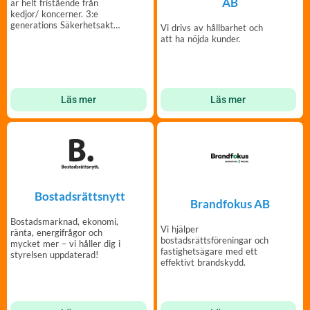
AB
är helt fristående från
kedjor/ koncerner. 3:e
generations Säkerhetsaktör
Vi drivs av hållbarhet och
sedan 1955.
att ha nöjda kunder.
Läs mer
Läs mer
Bostadsrättsnytt
Brandfokus AB
Bostadsmarknad, ekonomi,
Vi hjälper
ränta, energifrågor och
bostadsrättsföreningar och
mycket mer – vi håller dig i
fastighetsägare med ett
styrelsen uppdaterad!
effektivt brandskydd.