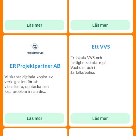
Läs mer
Läs mer
Ett VVS
Er lokala VVS och
fastighetsskötare på
ER Projektpartner AB
Vaxholm och i
Järfälla/Solna.
Vi skapar digitala kopior av
verkligheten för att
visualisera, upptäcka och
lösa problem innan de
uppstår.
Läs mer
Läs mer