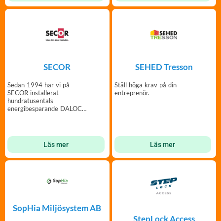
SECOR
SEHED Tresson
Sedan 1994 har vi på
Ställ höga krav på din
SECOR installerat
entreprenör.
hundratusentals
energibesparande DALOC
säkerhetsdörrar.
Läs mer
Läs mer
SopHia Miljösystem AB
StepLock Access