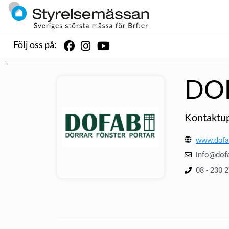
Följ oss på:
DO
Kontaktup
www.dofa
info@dof
08 - 230 