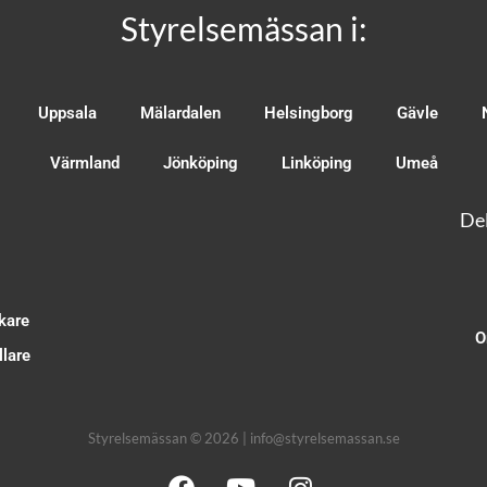
Styrelsemässan i:
Uppsala
Mälardalen
Helsingborg
Gävle
Värmland
Jönköping
Linköping
Umeå
Del
kare
O
lare
Styrelsemässan © 2026 | info@styrelsemassan.se