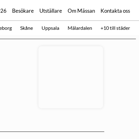
026
Besökare
Utställare
Om Mässan
Kontakta oss
eborg
Skåne
Uppsala
Mälardalen
+10 till städer