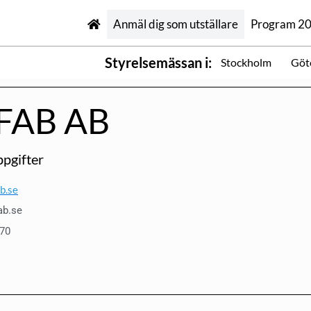
Anmäl dig som utställare
Program 2
Styrelsemässan i:
Stockholm
Göt
FAB AB
pgifter
b.se
ab.se
270