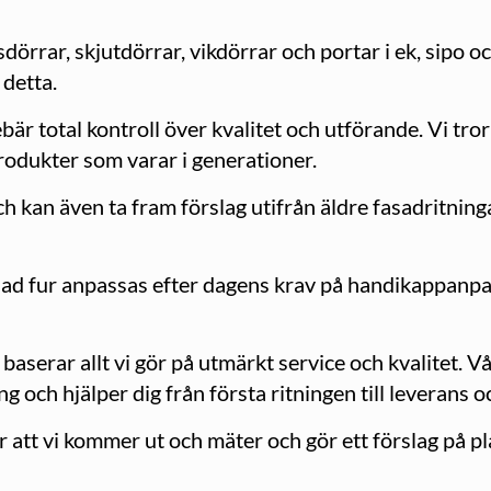
ssdörrar, skjutdörrar, vikdörrar och portar i ek, sipo 
detta.
är total kontroll över kvalitet och utförande. Vi tror
produkter som varar i generationer.
ch kan även ta fram förslag utifrån äldre fasadritning
ålad fur anpassas efter dagens krav på handikappanpas
serar allt vi gör på utmärkt service och kvalitet. V
ng och hjälper dig från första ritningen till leverans o
 att vi kommer ut och mäter och gör ett förslag på p