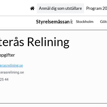
Anmäl dig som utställare
Program 2
Styrelsemässan i:
Stockholm
Göt
terås Relining
pgifter
rasrelining.se
erasrelining.se
 25 44