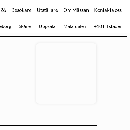
026
Besökare
Utställare
Om Mässan
Kontakta oss
eborg
Skåne
Uppsala
Mälardalen
+10 till städer