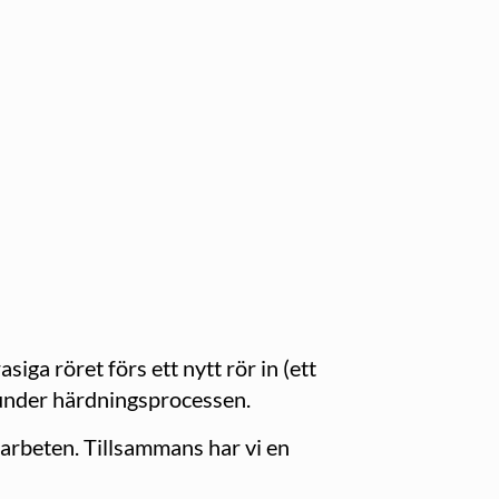
iga röret förs ett nytt rör in (ett
s under härdningsprocessen.
garbeten. Tillsammans har vi en