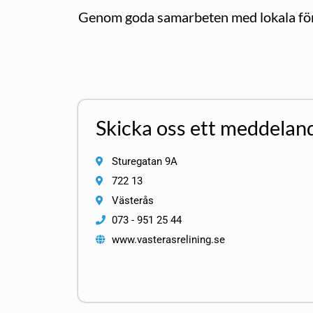
Genom goda samarbeten med lokala föret
Skicka oss ett meddelan
Sturegatan 9A
722 13
Västerås
073 - 951 25 44
www.vasterasrelining.se