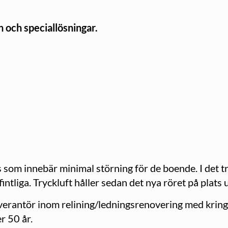
n och speciallösningar.
som innebär minimal störning för de boende. I det tras
fintliga. Tryckluft håller sedan det nya röret på plat
leverantör inom relining/ledningsrenovering med krin
r 50 år.