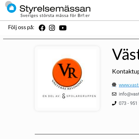
Följ oss på:
Väs
Kontaktup
www.vaste
info@vast
073 - 951