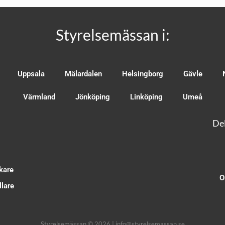
Styrelsemässan i:
Uppsala
Mälardalen
Helsingborg
Gävle
Värmland
Jönköping
Linköping
Umeå
Del
kare
O
lare
Styrelsemässan © 2026 | info@styrelsemassan.se