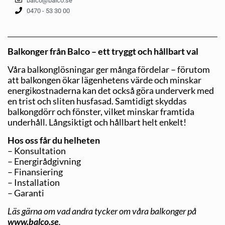
balco@balco.se
0470 - 53 30 00
Balkonger från Balco – ett tryggt och hållbart val
Våra balkonglösningar ger många fördelar – förutom
att balkongen ökar lägenhetens värde och minskar
energikostnaderna kan det också göra underverk med
en trist och sliten hus­fasad. Samtidigt skyddas
balkongdörr och fönster, vilket minskar framtida
underhåll. Långsiktigt och hållbart helt enkelt!
Hos oss får du helheten
– Konsultation
– Energirådgivning
– Finansiering
– Installation
– Garanti
Läs gärna om vad andra tycker om våra balkonger på
www.balco.se
.