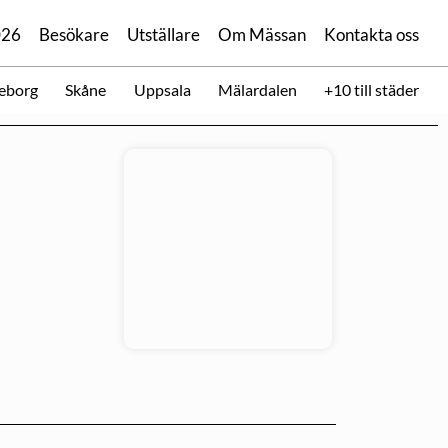
026
Besökare
Utställare
Om Mässan
Kontakta oss
eborg
Skåne
Uppsala
Mälardalen
+10 till städer