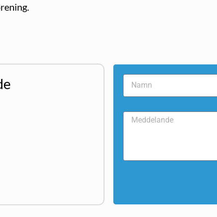
rening.
de