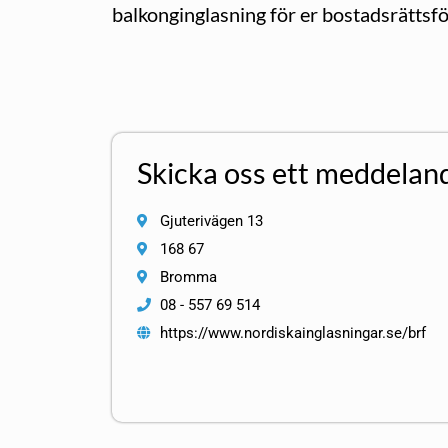
balkonginglasning för er bostadsrättsfö
Skicka oss ett meddelan
Gjuterivägen 13
168 67
Bromma
08 - 557 69 514
https://www.nordiskainglasningar.se/brf