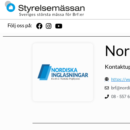
Följ oss på:
Nor
Kontaktup
https://w
brf@nordi
08 - 557 