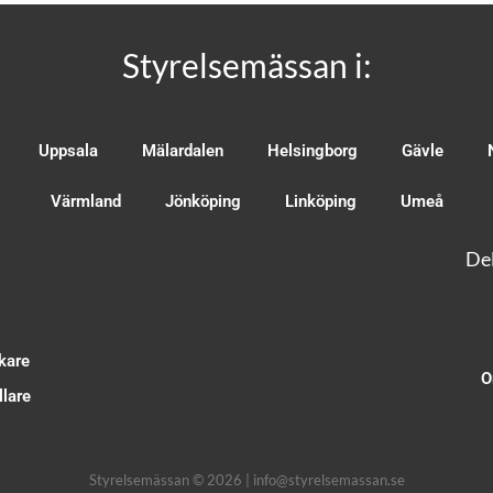
Styrelsemässan i:
Uppsala
Mälardalen
Helsingborg
Gävle
Värmland
Jönköping
Linköping
Umeå
Del
kare
O
lare
Styrelsemässan © 2026 | info@styrelsemassan.se