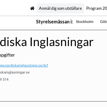
Anmäl dig som utställare
Program 2
Styrelsemässan i:
Stockholm
Göt
diska Inglasningar
pgifter
ww.nordiskainglasningar.se/brf
skainglasningar.se
69 514