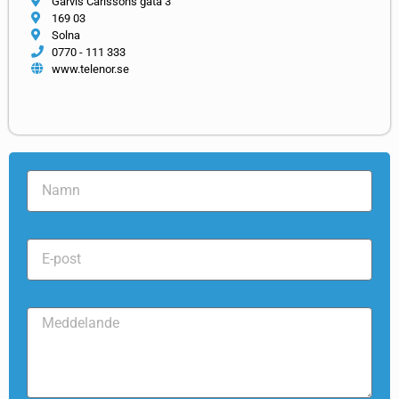
Garvis Carlssons gata 3
169 03
Solna
0770 - 111 333
www.telenor.se