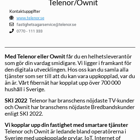
Telenor/Ownit
Kontaktuppgifter
www.telenor.se
fastighetsagarservice@telenor.se
0770 - 111 333
Med Telenor eller Ownit
får du en helhetsleverantör
som gör din vardag smidigare. Vi ligger i framkant för
den digitala utvecklingen. Hos oss kan du samla alla
tjänster som ser till att du kan vara uppkopplad, var du
än är. Vårt fibernät har kopplat upp över 700 000
hushåll i Sverige.
SKI 2022
Telenor har branschens nöjdaste TV-kunder
och Ownit har branschens nöjdaste Bredbandskunder
enligt SKI 2022.
Vi kopplar upp din fastighet med smartare tjänster
Telenor och Ownit är ledande bland operatörerna i
Sverige med uppkopplade prylar, IoT, Internet of