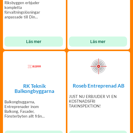
Riksbyggen erbjuder
kompletta
förvaltningslösningar
anpassade till Din
bostadsrättsförening.
Läs mer
Läs mer
Roseb Entreprenad AB
RK Teknik
Balkongbyggarna
JUST NU ERBJUDER VI EN
KOSTNADSFRI
Balkongbyggarna,
TAKINSPEKTION!
Entreprenader inom
Balkong, Fasader,
Fönsterbyten allt från
Underentreprenader Till
Totalentreprenader.