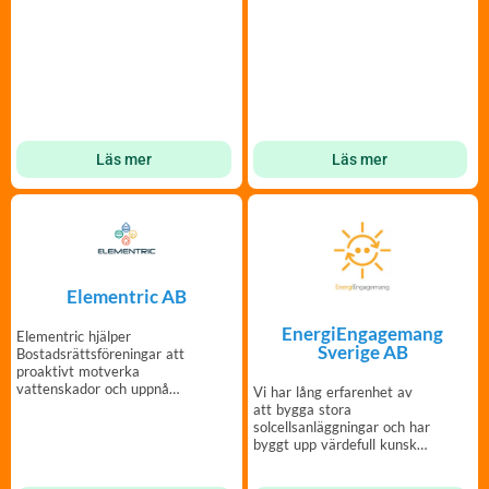
Läs mer
Läs mer
Elementric AB
EnergiEngagemang
Elementric hjälper
Sverige AB
Bostadsrättsföreningar att
proaktivt motverka
vattenskador och uppnå
Vi har lång erfarenhet av
ekonomisk hållbarhet.
att bygga stora
solcellsanläggningar och har
byggt upp värdefull kunskap
kring BRF-projekt.