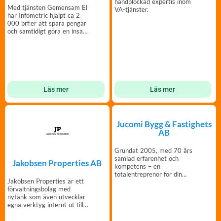
handplockad expertis inom
Med tjänsten Gemensam El
VA-tjänster.
har Infometric hjälpt ca 2
000 brf:er att spara pengar
och samtidigt göra en insats
för miljön.
Läs mer
Läs mer
Jucomi Bygg & Fastighets
AB
Grundat 2005, med 70 års
samlad erfarenhet och
Jakobsen Properties AB
kompetens – en
totalentreprenör för din
Jakobsen Properties är ett
fastighet.
förvaltningsbolag med
nytänk som även utvecklar
egna verktyg internt ut till
sina kunder.