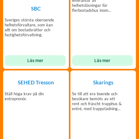
leverantör av
helhetslösningar för
SBC
flerbostadshus inom
porttelefoni, passersystem
Sveriges största oberoende
och postboxar.
helhetsförvaltare, som kan
allt om bostadsrätter och
fastighetsförvaltning.
Läs mer
Läs mer
SEHED Tresson
Skarings
Ställ höga krav på din
Se till att era boende och
entreprenör.
besökare bemöts av ett
rent och fräscht trapphus &
entré, med trappstädning
från Skarings.