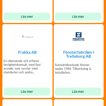
fastigheter
Läs mer
Läs mer
Frakka AB
Fönsterfabriken I
Trelleborg AB
En oberoende och erfaren
fastighetskonsult, med fast
Svensktillverkade fönster
arvode, som sysslar med
sedan 1986 Tillverkning &
stambyten och andra
installation.
entreprenader.
Läs mer
Läs mer