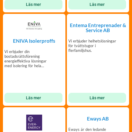
Läs mer
Läs mer
Entema Entreprenader &
Service AB
ENIVA Isolerproffs
Vi erbjuder helhetslösningar
för tvättstugor i
flerfamiljshus.
Vi erbjuder din
bostadsrättsförening
energieffektiva lösningar
med isolering för hela
klimatskalet
Läs mer
Läs mer
Eways AB
Eways är den ledande