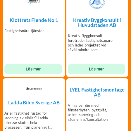
Klottrets Fiende No 1
Kreativ Byggkonsult i
Huvudstaden AB
Fastighetsnära tjänster
Kreativ Byggkonsult
företräder fastighetsägare
och leder projektet vid
såväl mindre som
omfattande renoveringar!
Läs mer
Läs mer
LYEL Fastighetsmontage
AB
Ladda Bilen Sverige AB
Vi hjälper dig med
fönsterbyten, byggplåt,
Är er fastighet rustad för
asbestsanering och
laddning av elbilar? Ladda-
rådgivning/konsultation.
bilen.se sköter hela
processen, från planering till