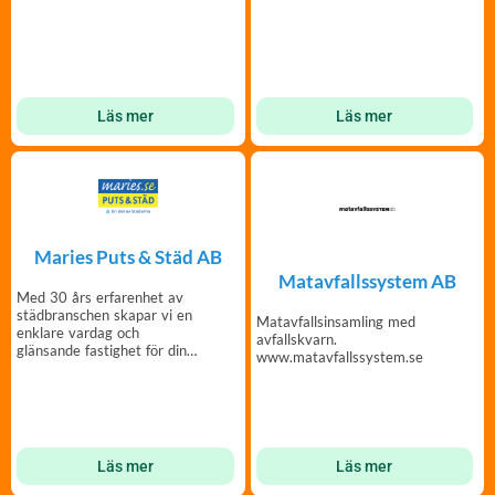
installation.
Läs mer
Läs mer
Maries Puts & Städ AB
Matavfallssystem AB
Med 30 års erfarenhet av
städbranschen skapar vi en
Matavfallsinsamling med
enklare vardag och
avfallskvarn.
glänsande fastighet för din
www.matavfallssystem.se
styrelse!
Läs mer
Läs mer