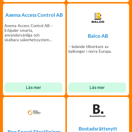
Axema Access Control AB
Axema Access Control AB –
Erbjuder smarta,
Balco AB
användarvänliga och
skalbara säkerhetssystem
för flerbostadshus.
– ledande tillverkare av
balkonger i norra Europa.
Läs mer
Läs mer
Bostadsrättsnytt
Boo Energi Försäljnings