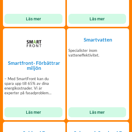
Läs mer
Läs mer
Smartvatten
Specialister inom
vatteneffektivitet.
Smartfront- Förbättrar
miljön
– Med SmartFront kan du
spara upp till 65% av dina
energikostnader. Vi är
experter på fasadproblem
och lösningar.
Läs mer
Läs mer