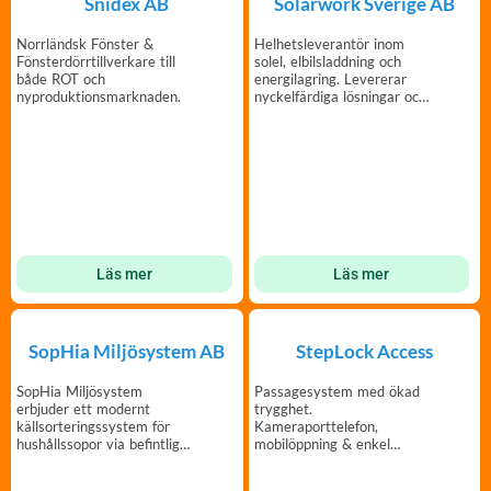
Snidex AB
Solarwork Sverige AB
Norrländsk Fönster &
Helhetsleverantör inom
Fönsterdörrtillverkare till
solel, elbilsladdning och
både ROT och
energilagring. Levererar
nyproduktionsmarknaden.
nyckelfärdiga lösningar och
Solar as-a-service
Läs mer
Läs mer
SopHia Miljösystem AB
StepLock Access
SopHia Miljösystem
Passagesystem med ökad
erbjuder ett modernt
trygghet.
källsorteringssystem för
Kameraporttelefon,
hushållssopor via befintliga
mobilöppning & enkel
sopnedkast!
administration. Ett system
– Många funktioner.