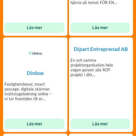
hjärna på temat FÖR EN
FRÄSCHARE PLANET
Läs mer
Läs mer
Dipart Entreprenad AB
En och samma
projektorganisation hela
vägen genom alla ROT-
Dinbox
projekt i ditt
bostadsbestånd.
Fastighetsboxar, smart
passage, digitala skärmar,
tvättstugebokning online –
vi tar framtiden till er
fastighet.
Läs mer
Läs mer