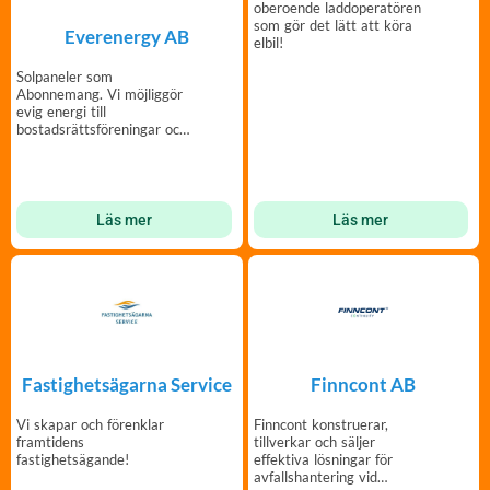
oberoende laddoperatören
som gör det lätt att köra
Everenergy AB
elbil!
Solpaneler som
Abonnemang. Vi möjliggör
evig energi till
bostadsrättsföreningar och
privata fastighetsägare i
Sverige.
Läs mer
Läs mer
Fastighetsägarna Service
Finncont AB
Vi skapar och förenklar
Finncont konstruerar,
framtidens
tillverkar och säljer
fastighetsägande!
effektiva lösningar för
avfallshantering vid