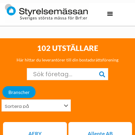
102 UTSTÄLLARE
Här hittar du leverantörer till din bostadsrättsförening
Branscher
AFRY
Allente AB