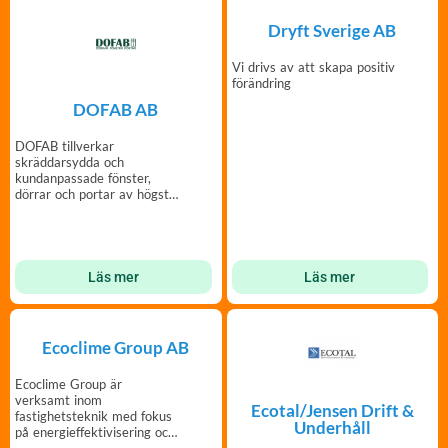
Dryft Sverige AB
Vi drivs av att skapa positiv
förändring
DOFAB AB
DOFAB tillverkar
skräddarsydda och
kundanpassade fönster,
dörrar och portar av högsta
kvalitet och i din design.
Läs mer
Läs mer
Ecoclime Group AB
Ecoclime Group är
verksamt inom
Ecotal/Jensen Drift &
fastighetsteknik med fokus
Underhåll
på energieffektivisering och
optimering.