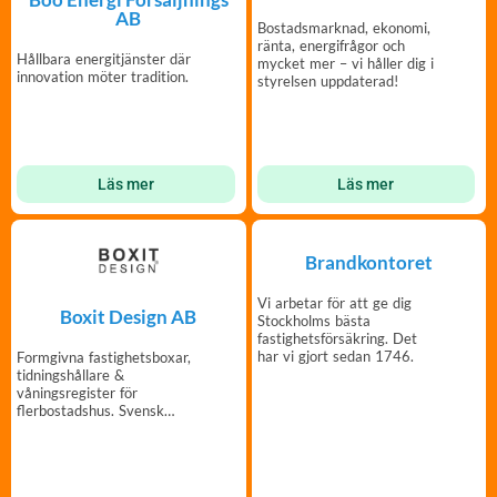
AB
Bostadsmarknad, ekonomi,
ränta, energifrågor och
Hållbara energitjänster där
mycket mer – vi håller dig i
innovation möter tradition.
styrelsen uppdaterad!
Läs mer
Läs mer
Brandkontoret
Vi arbetar för att ge dig
Boxit Design AB
Stockholms bästa
fastighetsförsäkring. Det
har vi gjort sedan 1746.
Formgivna fastighetsboxar,
tidningshållare &
våningsregister för
flerbostadshus. Svensk
tillverkning och hög
kvalitet!