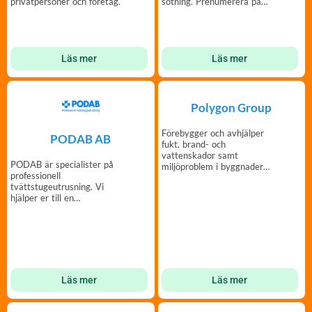
privatpersoner och företag.
sotning. Prenumerera på
våra tjänster.
Läs mer
Läs mer
Polygon Group
Förebygger och avhjälper
PODAB AB
fukt, brand- och
vattenskador samt
PODAB är specialister på
miljöproblem i byggnader
professionell
genom expertis och ny
tvättstugeutrusning. Vi
teknik.
hjälper er till en
bekymmersfri och trivsam
tvättstuga.
Läs mer
Läs mer