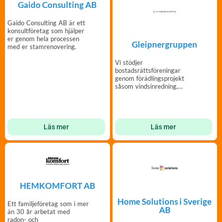
Gaido Consulting AB
Gaido Consulting AB är ett
konsultföretag som hjälper
er genom hela processen
Gleipnergruppen
med er stamrenovering.
Vi stödjer
bostadsrättsföreningar
genom förädlingsprojekt
såsom vindsinredning,
lokalkonverteringar och
takpåbyggnader.
Läs mer
Läs mer
HEMKOMFORT AB
Home Solutions i Sverige
Ett familjeföretag som i mer
AB
än 30 år arbetat med
radon- och