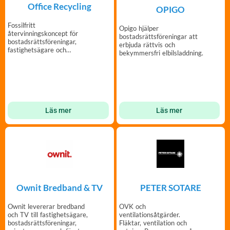
Office Recycling
OPIGO
Fossilfritt
Opigo hjälper
återvinningskoncept för
bostadsrättsföreningar att
bostadsrättsföreningar,
erbjuda rättvis och
fastighetsägare och
bekymmersfri elbilsladdning.
hyresgäster.
Läs mer
Läs mer
Ownit Bredband & TV
PETER SOTARE
Ownit levererar bredband
OVK och
och TV till fastighetsägare,
ventilationsåtgärder.
bostadsrättsföreningar,
Fläktar, ventilation och