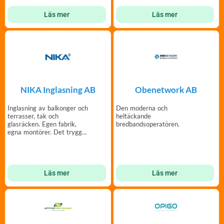
Läs mer
Läs mer
NIKA Inglasning AB
Obenetwork AB
Inglasning av balkonger och
Den moderna och
terrasser, tak och
heltäckande
glasräcken. Egen fabrik,
bredbandsoperatören.
egna montörer. Det trygga
valet sedan 1988.
Läs mer
Läs mer