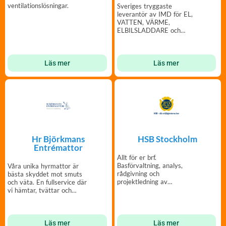
ventilationslösningar.
Sveriges tryggaste
leverantör av IMD för EL,
VATTEN, VÄRME,
ELBILSLADDARE och
TEMPERATUR. Besvärsfritt
paketerat!
Läs mer
Läs mer
Hr Björkmans
HSB Stockholm
Entrémattor
Allt för er brf.
Basförvaltning, analys,
Våra unika hyrmattor är
rådgivning och
bästa skyddet mot smuts
projektledning av
och väta. En fullservice där
fastighetsprojekt.Tryggt,
vi hämtar, tvättar och
nära och långsiktigt
lämnar entrémattor.
Läs mer
Läs mer