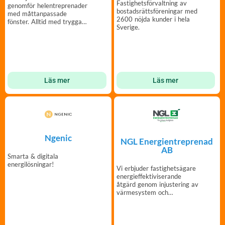
Fastighetsförvaltning av
genomför helentreprenader
bostadsrättsföreningar med
med måttanpassade
2600 nöjda kunder i hela
fönster. Alltid med trygga
Sverige.
garantier.
Läs mer
Läs mer
Ngenic
NGL Energientreprenad
AB
Smarta & digitala
energilösningar!
Vi erbjuder fastighetsägare
energieffektiviserande
åtgärd genom injustering av
värmesystem och
optimering av tappvatten.