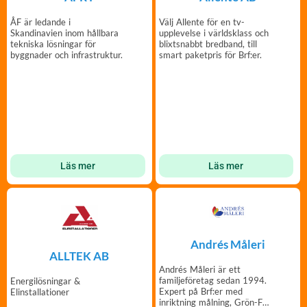
ÅF är ledande i
Välj Allente för en tv-
Skandinavien inom hållbara
upplevelse i världsklass och
tekniska lösningar för
blixtsnabbt bredband, till
byggnader och infrastruktur.
smart paketpris för Brf:er.
Läs mer
Läs mer
Andrés Måleri
ALLTEK AB
Andrés Måleri är ett
familjeföretag sedan 1994.
Energilösningar &
Expert på Brf:er med
Elinstallationer
inriktning målning, Grön-Fri,