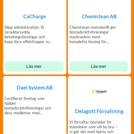
CaCharge
Chemiclean AB
Slipp administration, få
Chemiclean-metoden® ger
skräddarsydda
bostadsrättsföreningar
betalningslösningar och
marknadens mest
kapa dyra effekttoppar med
kompletta lösning för
CaCharge elbilsladdning.
optimering av
värmesystem.
Läs mer
Läs mer
Dael System AB
Certifierat företag som
hjälper
bostadsrättsföreningar och
Delagott Förvaltning
dess medlemar med
reparationer, felsökningar
Vi förvaltar bostäder för
och ..se Sher-22
människor som vill bo bra –
vi gör det med hjärta och