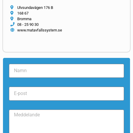
Ulvsundavägen 176 B
168 67
Bromma
08 - 25 90 30
www.matavfallssystem.se