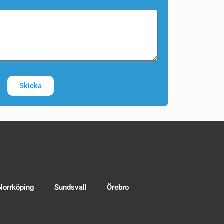
Skicka
Norrköping
Sundsvall
Örebro