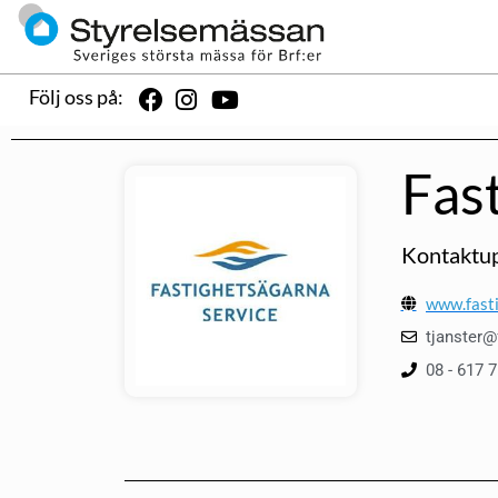
Följ oss på:
Fas
Kontaktup
www.fasti
tjanster@
08 - 617 