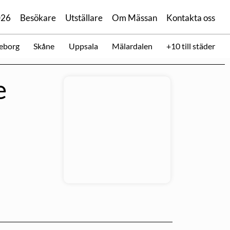
026
Besökare
Utställare
Om Mässan
Kontakta oss
eborg
Skåne
Uppsala
Mälardalen
+10 till städer
e