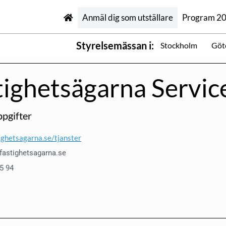
Anmäl dig som utställare
Program 2
Styrelsemässan i:
Stockholm
Göt
tighetsägarna Servic
pgifter
ghetsagarna.se/tjanster
fastighetsagarna.se
75 94