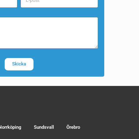
Skicka
Norrköping
Sundsvall
Örebro