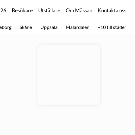
026
Besökare
Utställare
Om Mässan
Kontakta oss
eborg
Skåne
Uppsala
Mälardalen
+10 till städer