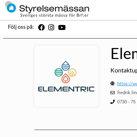
Följ oss på:
Ele
Kontaktup
https://w
fredrik.l
0730 - 75