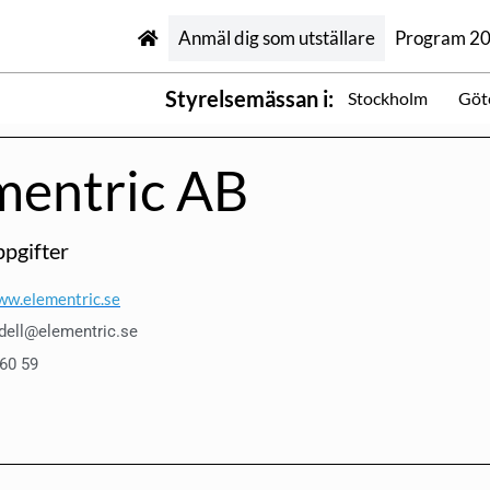
Anmäl dig som utställare
Program 2
Styrelsemässan i:
Stockholm
Göt
mentric AB
pgifter
ww.elementric.se
indell@elementric.se
 60 59