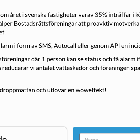
m året i svenska fastigheter varav 35% inträffar i k
lper Bostadsrättsföreningar att proavktiv motverka 
et.
larm i form av SMS, Autocall eller genom API en incid
föreningar där 1 person kan se status och få alarm ifr
educerar vi antalet vatteskador och föreningen spara
i droppmattan och utlovar en woweffekt!
de