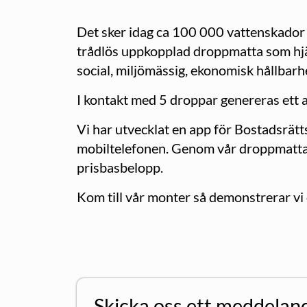
Det sker idag ca 100 000 vattenskador o
trådlös uppkopplad droppmatta som hjä
social, miljömässig, ekonomisk hållbarh
I kontakt med 5 droppar genereras ett a
Vi har utvecklat en app för Bostadsrätts
mobiltelefonen. Genom vår droppmatta r
prisbasbelopp.
Kom till vår monter så demonstrerar v
Skicka oss ett meddelan