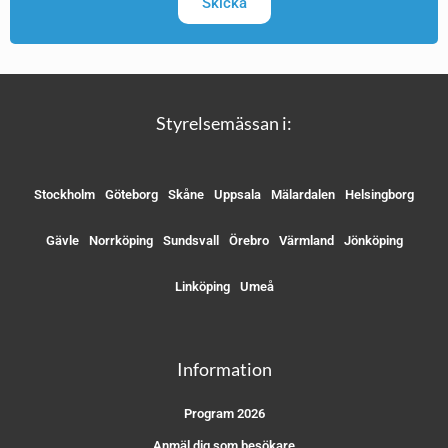
Skicka
Styrelsemässan i:
Stockholm
Göteborg
Skåne
Uppsala
Mälardalen
Helsingborg
Gävle
Norrköping
Sundsvall
Örebro
Värmland
Jönköping
Linköping
Umeå
Information
Program 2026
Anmäl dig som besökare