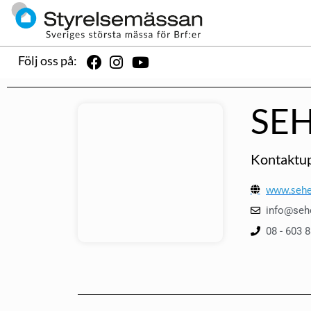
Följ oss på:
SEH
Kontaktup
www.sehe
info@seh
08 - 603 