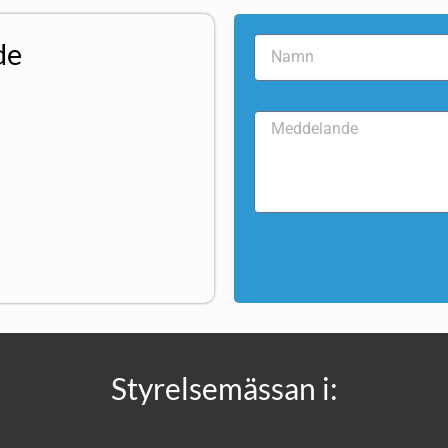
de
Styrelsemässan i: