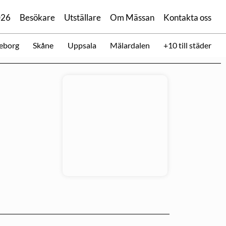
026
Besökare
Utställare
Om Mässan
Kontakta oss
eborg
Skåne
Uppsala
Mälardalen
+10 till städer