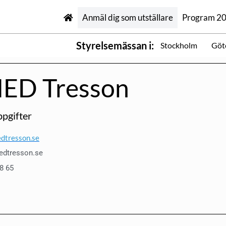
Anmäl dig som utställare
Program 2
Styrelsemässan i:
Stockholm
Göt
ED Tresson
pgifter
dtresson.se
edtresson.se
88 65