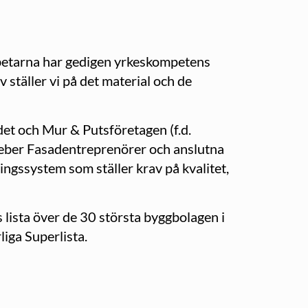
arbetarna har gedigen yrkeskompetens
 ställer vi på det material och de
t och Mur & Putsföretagen (f.d.
 Weber Fasadentreprenörer och anslutna
ings­system som ställer krav på kvalitet,
sta över de 30 största byggbolagen i
iga Superlista.