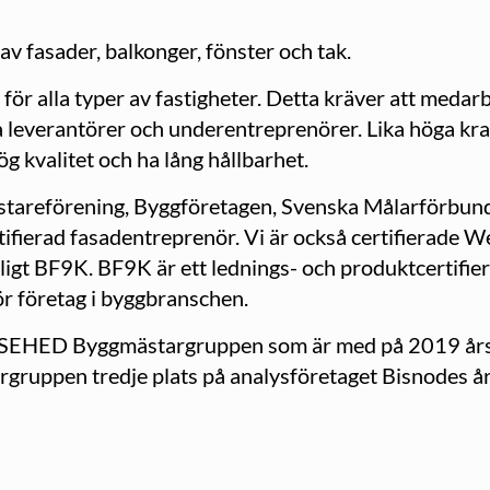
av fasader, balkonger, fönster och tak.
 för alla typer av fastigheter. Detta kräver att med
ra leverantörer och underentreprenörer. Lika höga krav
g kvalitet och ha lång hållbarhet.
areförening, Byggföretagen, Svenska Målarförbunde
ifierad fasadentreprenör. Vi är också certifierade
nligt BF9K. BF9K är ett lednings- och produkt­certifier
för företag i byggbranschen.
SEHED Byggmästargruppen som är med på 2019 års li
ruppen tredje plats på analysföretaget Bisnodes årl