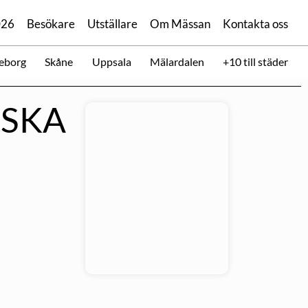
026
Besökare
Utställare
Om Mässan
Kontakta oss
eborg
Skåne
Uppsala
Mälardalen
+10 till städer
NSKA