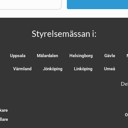
Styrelsemässan i:
Uppsala
Mälardalen
Helsingborg
Gävle
Värmland
Jönköping
Linköping
Umeå
Del
kare
O
lare