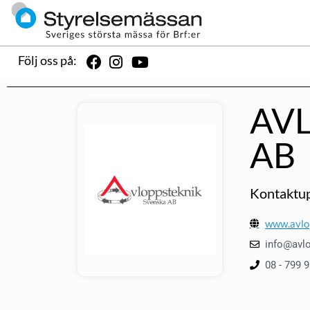
Följ oss på:
AV
AB
Kontaktup
www.avlo
info@avl
08 - 799 