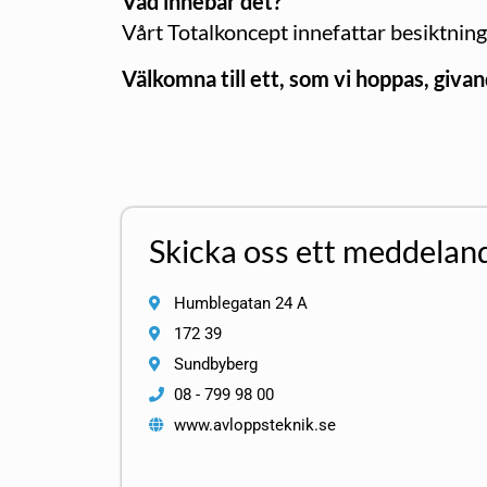
Vad innebär det?
Vårt Totalkoncept innefattar besiktnin
Välkomna till ett, som vi hoppas, giva
Skicka oss ett meddelan
Humblegatan 24 A
172 39
Sundbyberg
08 - 799 98 00
www.avloppsteknik.se