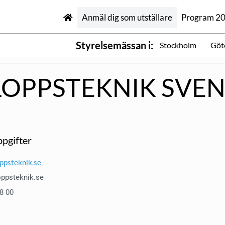
Anmäl dig som utställare
Program 2
Styrelsemässan i:
Stockholm
Göt
LOPPSTEKNIK SVE
pgifter
ppsteknik.se
oppsteknik.se
98 00