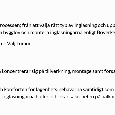
rocessen; från att välja rätt typ av inglasning och up
m bygglov och montera inglasningarna enligt Boverket
en – Välj Lumon.
koncentrerar sig på tillverkning, montage samt försäl
h komforten för lägenhetsinehavarna samtidigt som 
r inglasningarna buller och ökar säkerheten på balko