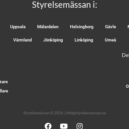
Styrelsemässan i:
Uppsala
Mälardalen
Helsingborg
Gävle
Värmland
Jönköping
Linköping
Umeå
Del
kare
O
lare
Styrelsemässan © 2026 | info@styrelsemassan.se