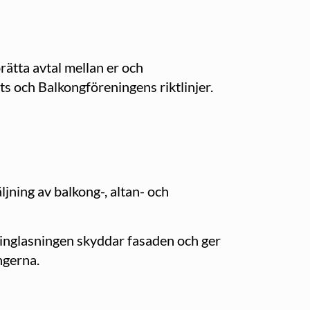
prätta avtal mellan er och
s och Balkongföreningens riktlinjer.
jning av balkong-, altan- och
inglasningen skyddar fasaden och ger
ngerna.