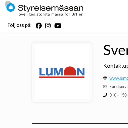
Följ oss på:
Sve
Kontaktup
www.lumo
kundserv
010 - 150