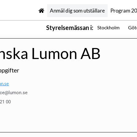
Anmäl dig som utställare
Program 2
Styrelsemässan i:
Stockholm
Göt
nska Lumon AB
pgifter
n.se
ice@lumon.se
 21 00