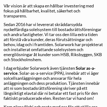
Vår vision är att skapa en hållbar investering med
fokus på hållbarhet, kvalitet, säkerhet och
transparens.
Sedan 2016 har vi levererat skräddarsydda
nyckelfärdiga solelsystem till bostadsrättsföreningar
och andra fastigheter. Vi tar oss den lilla extra tiden
att förstå våra kunder, deras förutsättningar och
behov, idag och i framtiden. Solarwork har projekterat
och installerat omfattande solelsystem och
energilösningar åt kunder som HSB, Riksbyggen, SKB
och Stockholmshem.
I dag erbjuder Solarwork även tjänsten
Solar as-a-
service
. Solar-as-a-service (PPA), innebär att vi äger
solcellsanläggningen och ansvarar för hela
anläggningen och dess produktion. Tjänsten innebär
att ni som bostadsrättsförening skriver på ett
långsiktigt elavtal där ni betalar ett fast pris för den
faktiskt producerade elen. Resten tar vi hand om!
Kom gärna förbi och prata med oss för att ställa era