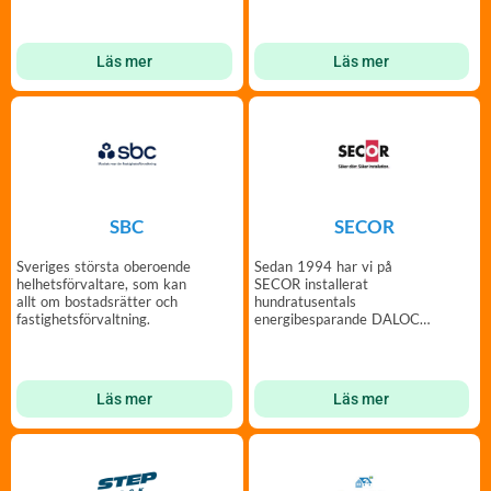
Läs mer
Läs mer
SBC
SECOR
Sveriges största oberoende
Sedan 1994 har vi på
helhetsförvaltare, som kan
SECOR installerat
allt om bostadsrätter och
hundratusentals
fastighetsförvaltning.
energibesparande DALOC
säkerhetsdörrar.
Läs mer
Läs mer