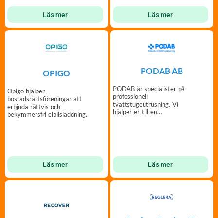
Läs mer
Läs mer
PODAB AB
OPIGO
PODAB är specialister på
Opigo hjälper
professionell
bostadsrättsföreningar att
tvättstugeutrusning. Vi
erbjuda rättvis och
hjälper er till en
bekymmersfri elbilsladdning.
bekymmersfri och trivsam
tvättstuga.
Läs mer
Läs mer