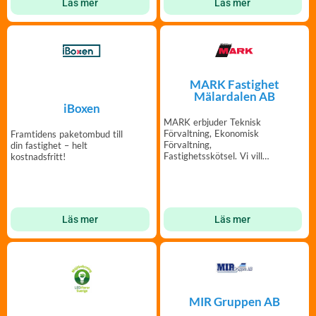
Läs mer
Läs mer
MARK Fastighet
Mälardalen AB
iBoxen
MARK erbjuder Teknisk
Förvaltning, Ekonomisk
Framtidens paketombud till
Förvaltning,
din fastighet – helt
Fastighetsskötsel. Vi vill
kostnadsfritt!
erbjuda en helhet för en Brf.
Läs mer
Läs mer
MIR Gruppen AB