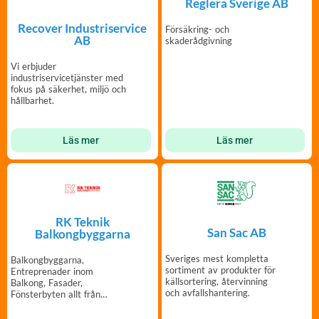
Reglera Sverige AB
Recover Industriservice
Försäkring- och
AB
skaderådgivning
Vi erbjuder
industriservicetjänster med
fokus på säkerhet, miljö och
hållbarhet.
Läs mer
Läs mer
RK Teknik
San Sac AB
Balkongbyggarna
Sveriges mest kompletta
Balkongbyggarna,
sortiment av produkter för
Entreprenader inom
källsortering, återvinning
Balkong, Fasader,
och avfallshantering.
Fönsterbyten allt från
Underentreprenader Till
Totalentreprenader.