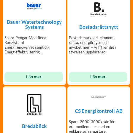
Bauer Watertechnology
Systems
Bostadsrättsnytt
Spara Pengar Med Rena
Bostadsmarknad, ekonomi,
Rörsystem!
ränta, energifrågor och
Energirenovering samtidig
mycket mer – vi håller dig i
Energieffektivisering
styrelsen uppdaterad!
kallvatten-, varmvatten- &
värmesystem.
Läs mer
Läs mer
CS Energikontroll AB
Spara 2000-3000kr/år för
Bredablick
era medlemmar med en
enklare och smartare