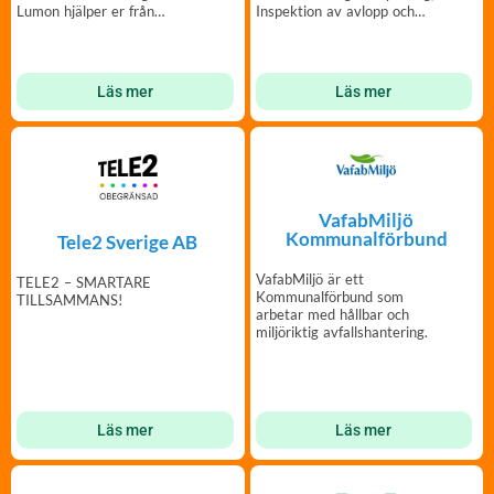
Lumon hjälper er från
Inspektion av avlopp och
bygglov till färdigt montage!
Relining.
Läs mer
Läs mer
VafabMiljö
Kommunalförbund
Tele2 Sverige AB
VafabMiljö är ett
TELE2 – SMARTARE
Kommunalförbund som
TILLSAMMANS!
arbetar med hållbar och
miljöriktig avfallshantering.
Läs mer
Läs mer