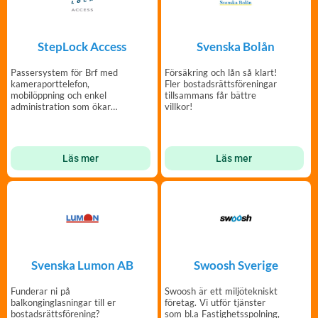
StepLock Access
Svenska Bolån
Passersystem för Brf med
Försäkring och lån så klart!
kameraporttelefon,
Fler bostadsrättsföreningar
mobilöppning och enkel
tillsammans får bättre
administration som ökar
villkor!
tryggheten i er fastighet.
Läs mer
Läs mer
Svenska Lumon AB
Swoosh Sverige
Funderar ni på
Swoosh är ett miljötekniskt
balkonginglasningar till er
företag. Vi utför tjänster
bostadsrättsförening?
som bl.a Fastighetsspolning,