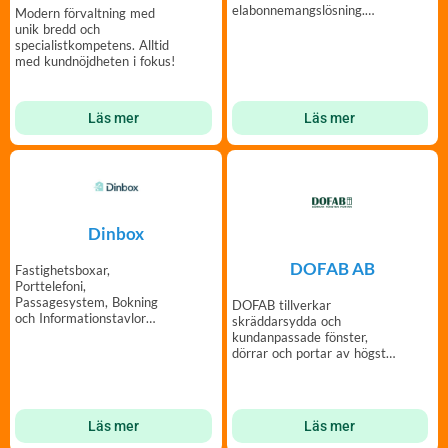
elabonnemangslösning.
Modern förvaltning med
Enkelt och självklart.
unik bredd och
specialistkompetens. Alltid
med kundnöjdheten i fokus!
Läs mer
Läs mer
Dinbox
DOFAB AB
Fastighetsboxar,
Porttelefoni,
Passagesystem, Bokning
DOFAB tillverkar
och Informationstavlor
skräddarsydda och
online – vi tar framtiden till
kundanpassade fönster,
er fastighet
dörrar och portar av högsta
kvalitet och i din design.
Läs mer
Läs mer