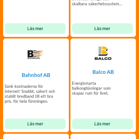
skalbara säkerhetssystem
för flerbostadshus.
Läs mer
Läs mer
Balco AB
Bahnhof AB
Energismarta
Sänk kostnaderna för
balkonglösningar som
internet! Snabbt, säkert och
skapar rum för livet.
stabilt bredband till ett bra
pris, för hela föreningen.
Läs mer
Läs mer