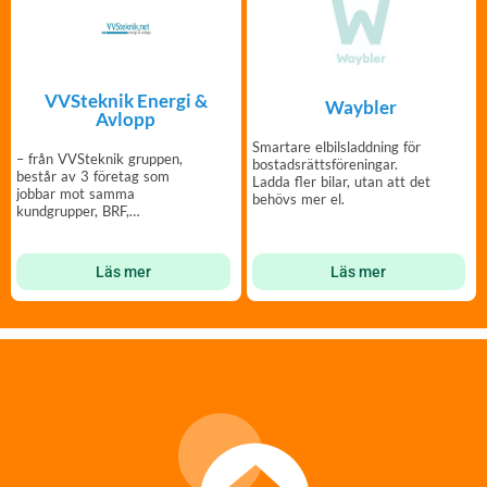
VVSteknik Energi &
Waybler
Avlopp
Smartare elbilsladdning för
– från VVSteknik gruppen,
bostadsrättsföreningar.
består av 3 företag som
Ladda fler bilar, utan att det
jobbar mot samma
behövs mer el.
kundgrupper, BRF,
kommunala och
fastighetsbolag.
Läs mer
Läs mer