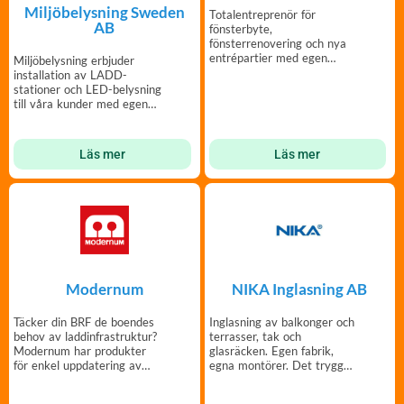
Miljöbelysning Sweden
Totalentreprenör för
AB
fönsterbyte,
fönsterrenovering och nya
entrépartier med egen
Miljöbelysning erbjuder
tillverkning och montering.
installation av LADD-
stationer och LED-belysning
till våra kunder med egen
personal
Läs mer
Läs mer
Modernum
NIKA Inglasning AB
Täcker din BRF de boendes
Inglasning av balkonger och
behov av laddinfrastruktur?
terrasser, tak och
Modernum har produkter
glasräcken. Egen fabrik,
för enkel uppdatering av
egna montörer. Det trygga
parkeringsplatser.
valet sedan 1988.