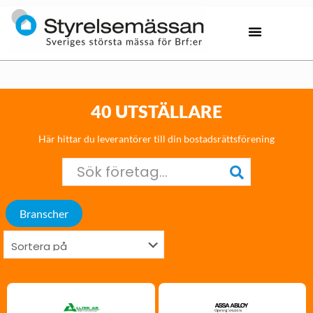
40 UTSTÄLLARE
Här hittar du leverantörer till din bostadsrättsförening
Branscher