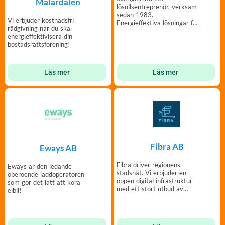
Mälardalen
lösullsentreprenör, verksam
sedan 1983.
Vi erbjuder kostnadsfri
Energieffektiva lösningar för
rådgivning när du ska
din bostadsrättsförening.
energieffektivisera din
bostadsrättsförening!
Läs mer
Läs mer
Fibra AB
Eways AB
Fibra driver regionens
Eways är den ledande
stadsnät. Vi erbjuder en
oberoende laddoperatören
öppen digital infrastruktur
som gör det lätt att köra
med ett stort utbud av
elbil!
bredbandstjänster.