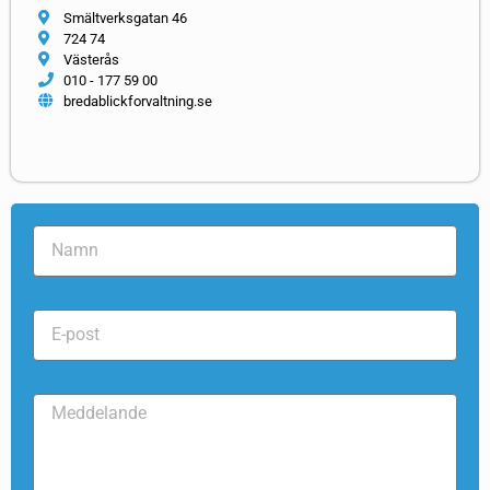
Smältverksgatan 46
724 74
Västerås
010 - 177 59 00
bredablickforvaltning.se