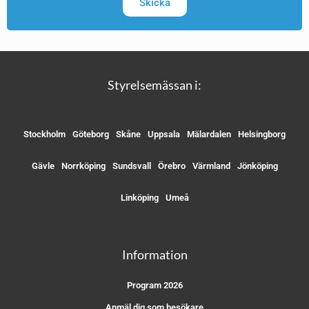
Skicka
Styrelsemässan i:
Stockholm
Göteborg
Skåne
Uppsala
Mälardalen
Helsingborg
Gävle
Norrköping
Sundsvall
Örebro
Värmland
Jönköping
Linköping
Umeå
Information
Program 2026
Anmäl dig som besökare