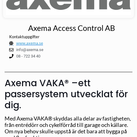
Axema Access Control AB
Kontaktuppgifter
www.axema.se
info@axema.se
08 - 722 34 40
Axema VAKA® –ett
passersystem utvecklat för
dig.
Med Axema VAKA® skyddas alla delar av fastigheten,
från entrédörr och cykelförråd till garage och källare.
Om nya behov skulle uppstå är det bara att bygga på