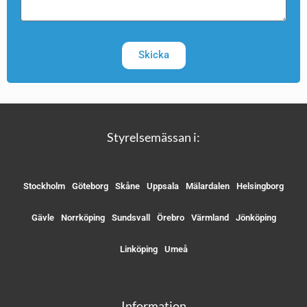
Skicka
Styrelsemässan i:
Stockholm
Göteborg
Skåne
Uppsala
Mälardalen
Helsingborg
Gävle
Norrköping
Sundsvall
Örebro
Värmland
Jönköping
Linköping
Umeå
Information