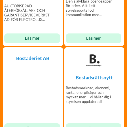
Den självklara boendeappen
för brf:er. Allt i ett –
AUKTORISERAD
styrelseportal och
ÅTERFÖRSÄLJARE OCH
kommunikation med
GARANTISERVICEVERKST
medlemmar – enkelt och
AD FÖR ELECTROLUX
tryggt.
PROFESSIONAL AB
Läs mer
Läs mer
Bostaderiet AB
Bostadsrättsnytt
Bostadsmarknad, ekonomi,
ränta, energifrågor och
mycket mer – vi håller dig i
styrelsen uppdaterad!