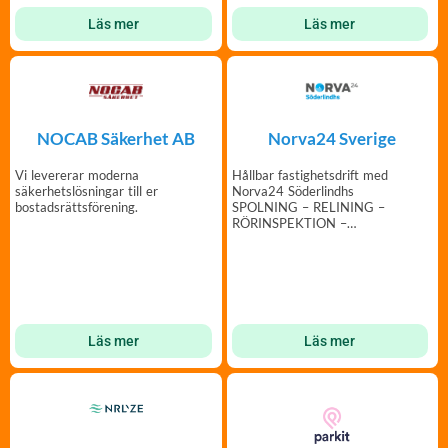
Läs mer
Läs mer
NOCAB Säkerhet AB
Norva24 Sverige
Vi levererar moderna
Hållbar fastighetsdrift med
säkerhetslösningar till er
Norva24 Söderlindhs
bostadsrättsförening.
SPOLNING – RELINING –
RÖRINSPEKTION –
SLAMSUGNING
Läs mer
Läs mer