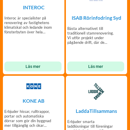
INTEROC
ISAB Rörinfodring Syd
Interoc är specialister på
renovering av fastighetens
klimatskal och ledande inom
Bästa alternativet till
fönsterbyten över hela
traditionell stamrenovering.
Sverige.
Vi utför projekt under
pågående drift, där de
boende kan bo kvar.
Läs mer
Läs mer
KONE AB
LaddaTillsammans
Erbjuder hissar, rulltrappor,
portar och automatiska
dörrar som gör din byggnad
Erbjuder smarta
mer tillgänglig och ökar
laddlösningar till föreningar
dess värde.