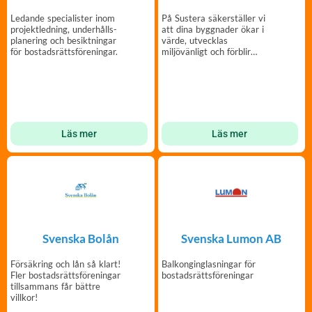
Ledande specialister inom
På Sustera säkerställer vi
projektledning, underhålls­
att dina byggnader ökar i
planering och besiktningar
värde, utvecklas
för bostadsrättsföreningar.
miljövänligt och förblir
hälsosamma för människor.
Läs mer
Läs mer
Svenska Bolån
Svenska Lumon AB
Försäkring och lån så klart!
Balkonginglasningar för
Fler bostadsrättsföreningar
bostadsrättsföreningar
tillsammans får bättre
villkor!