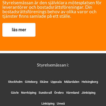
Styrelsemässan är den självklara mötesplatsen för
leverantörer och bostadsrättsföreningar. Din
bostadsrättsförenings behov av olika varor och
tjänster finns samlade på ett ställe.
läs mer
Styrelsemässan i:
Stockholm
Göteborg
Skåne
Uppsala
Mälardalen
Helsingborg
Gävle
Norrköping
Sundsvall
Örebro
Värmland
Jönköping
Linköping
Umeå