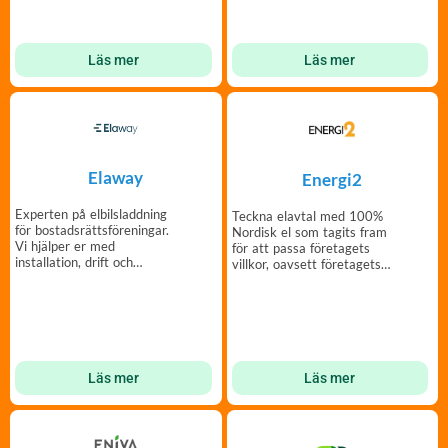
Läs mer
Läs mer
Elaway
Energi2
Experten på elbilsladdning
Teckna elavtal med 100%
för bostadsrättsföreningar.
Nordisk el som tagits fram
Vi hjälper er med
för att passa företagets
installation, drift och
villkor, oavsett företagets
finansiering.
storlek.
Läs mer
Läs mer