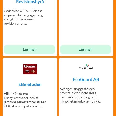
Revisionsbyrå
Cederblad & Co – För oss
är personligt engagemang
viktigt. Professionell
revision är en
kvalitetssäkring.
Läs mer
Läs mer
EcoGuard AB
EBmetoden
Sveriges tryggaste och
största aktör inom IMD,
Vill ni sänka era
Temperaturmätning och
Energikostnader och få
Trygghetsprodukter. Vi kan
jämnare Rumstemperaturer
mätning!
? Då ska ni injustera ert
värmesystem med
EBmetoden!