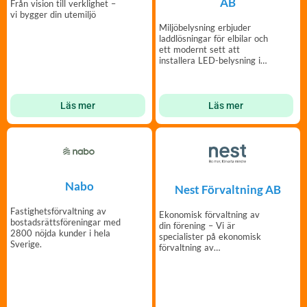
AB
Från vision till verklighet –
vi bygger din utemiljö
Miljöbelysning erbjuder
laddlösningar för elbilar och
ett modernt sett att
installera LED-belysning i
eran fastighet
Läs mer
Läs mer
Nabo
Nest Förvaltning AB
Fastighetsförvaltning av
Ekonomisk förvaltning av
bostadsrättsföreningar med
din förening – Vi är
2800 nöjda kunder i hela
specialister på ekonomisk
Sverige.
förvaltning av
bostadsrättsföreningar.