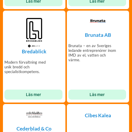
Läs mer
Läs mer
Brunata AB
Brunata – en av Sveriges
ledande entreprenörer inom
Bredablick
IMD av el, vatten och
värme.
Modern förvaltning med
unik bredd och
specialistkompetens.
Läs mer
Läs mer
Cibes Kalea
Cederblad & Co