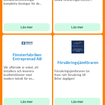
över hela Sverige.
kompletta lösningar för den
gemensamma tvättstugan.
Läs mer
Läs mer
Fönsterfabriken
Entreprenad AB
Försäkringsjämföraren
Vår affärside är enkel, att
installera och leverera
Försäkringsjämföraren tar
kvalitetsfönster med
fram rätt försäkring till
modern teknik för en
Brf.er dagligen!
hållbar utveckling.
Läs mer
Läs mer