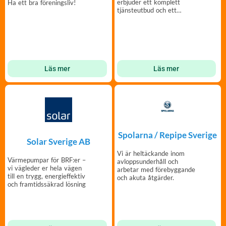
erbjuder ett komplett
Ha ett bra föreningsliv!
tjänsteutbud och ett
generöst förmånsprogram
för din förening.
Läs mer
Läs mer
Spolarna / Repipe Sverige
Solar Sverige AB
Vi är heltäckande inom
Värmepumpar för BRF:er –
avloppsunderhåll och
vi vägleder er hela vägen
arbetar med förebyggande
till en trygg, energieffektiv
och akuta åtgärder.
och framtidssäkrad lösning