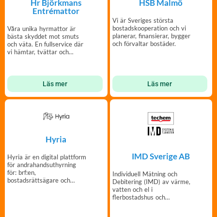
Hr Björkmans
HSB Malmö
Entrémattor
Vi är Sveriges största
bostadskooperation och vi
Våra unika hyrmattor är
planerar, finansierar, bygger
bästa skyddet mot smuts
och förvaltar bostäder.
och väta. En fullservice där
vi hämtar, tvättar och
lämnar entrémattor.
Läs mer
Läs mer
Hyria
IMD Sverige AB
Hyria är en digital plattform
för andrahandsuthyrning
för: brf:en,
Individuell Mätning och
bostadsrättsägare och
Debitering (IMD) av värme,
hyresgäster.
vatten och el i
flerbostadshus och
radhusområden.