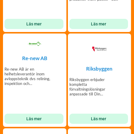
säkerhetssystem.
Läs mer
Läs mer
Re-new AB
Riksbyggen
Re-new AB är en
helhetsleverantör inom
avloppsteknik dvs relining,
Riksbyggen erbjuder
inspektion och
kompletta
spolning/slamsug.
förvaltningslösningar
anpassade till Din
bostadsrättsförening.
Läs mer
Läs mer