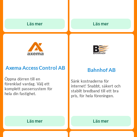
Läs mer
Läs mer
Axema Access Control AB
Bahnhof AB
Öppna dörren till en
Sänk kostnaderna för
förenklad vardag. Välj ett
internet! Snabbt, säkert och
komplett passersystem för
stabilt bredband till ett bra
hela din fastighet.
pris, för hela föreningen.
Läs mer
Läs mer