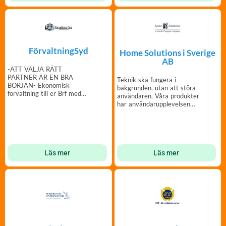
FörvaltningSyd
Home Solutions i Sverige
AB
-ATT VÄLJA RÄTT
PARTNER ÄR EN BRA
Teknik ska fungera i
BÖRJAN- Ekonomisk
bakgrunden, utan att störa
förvaltning till er Brf med
användaren. Våra produkter
personlig service och stort
har användarupplevelsen
engagemang.
som högsta prioritet.
Läs mer
Läs mer