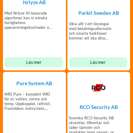
Nrlyze AB
Parkit Sweden AB
Med Nrlyze AI-baserade
algoritmer kan ni minska
fastighetens
Våra allt-i-ett-lösningar
uppvärmningskostnader och
med betalningsalternativ
CO2 med upp till 20%.
och smarta funktioner
kommer att öka dina
parkeringsintäkter!
Läs mer
Läs mer
Pure System AB
IMD Pure – komplett IMD
för el, vatten, värme och
temp. Uppkopplat, rättvist.
RCO Security AB
Framtidens mätsystem,
redan idag.
Svenska RCO Security AB
utvecklar, tillverkar och
säljer tjänster och
produkter inom passer- och