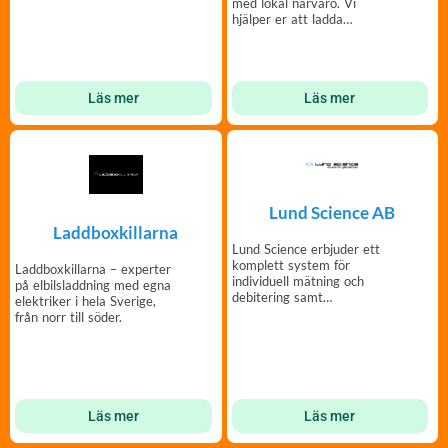
med lokal närvaro. Vi
hjälper er att ladda
tillsammans!
Läs mer
Läs mer
Lund Science AB
Laddboxkillarna
Lund Science erbjuder ett
komplett system för
Laddboxkillarna – experter
individuell mätning och
på elbilsladdning med egna
debitering samt
elektriker i hela Sverige,
energioptimering i
från norr till söder.
fastigheter.
Läs mer
Läs mer