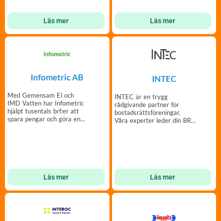
Läs mer
Läs mer
Infometric AB
INTEC
Med Gemensam El och
INTEC är en trygg
IMD Vatten har Infometric
rådgivande partner för
hjälpt tusentals brf:er att
bostadsrättsföreningar.
spara pengar och göra en
Våra experter leder din BRF
insats för miljön.
genom fastighetsprojekt.
Läs mer
Läs mer