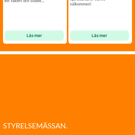
ett säkert och stabilt
välkommen!
nätverk
Läs mer
Läs mer
STYRELSEMÄSSAN.