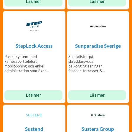
Läs mer
Läs mer
StepLock Access
Sunparadise Sverige
Passersystem med
Specialister på
kameraporttelefon,
skräddarsydda
mobilöppning och enkel
balkonginglasningar,
administration som ökar
fasader, terrasser &
tryggheten i er fastighet.
uteplatser sedan 1985 –
Windoor.
Läs mer
Läs mer
Sustend
Sustera Group