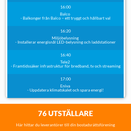
16:00
Balco
- Balkonger från Balco – ett tryggt och hållbart val
16:20
Miljöbelysning
- Installerar energisnål LED-belysning och laddstationer
16:40
Tele2
- Framtidssäker infrastruktur för bredband, tv och streaming
17:00
Eniva
- Uppdatera klimatskalet och spara energi!
76 UTSTÄLLARE
Här hittar du leverantörer till din bostadsrättsförening