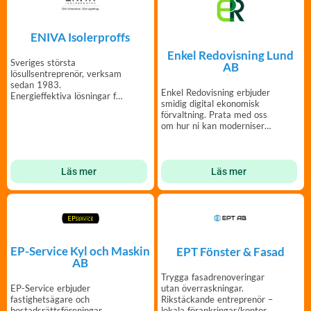
ENIVA Isolerproffs
Enkel Redovisning Lund
Sveriges största
AB
lösullsentreprenör, verksam
sedan 1983.
Enkel Redovisning erbjuder
Energieffektiva lösningar för
smidig digital ekonomisk
din bostadsrättsförening.
förvaltning. Prata med oss
om hur ni kan modernisera
er förvaltning.
Läs mer
Läs mer
EP-Service Kyl och Maskin
EPT Fönster & Fasad
AB
Trygga fasadrenoveringar
utan överraskningar.
EP-Service erbjuder
Rikstäckande entreprenör –
fastighetsägare och
lokala förankringar/kontor
bostadsrättsföreningar