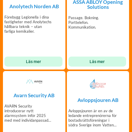
ASSA ABLOY Opening
Anolytech Norden AB
Solutions
Förebygg Legionella i dina
Passage. Bokning.
fastigheter med Anolytechs
Porttelefon.
hållbara teknik – utan
Kommunikation.
farliga kemikalier.
Läs mer
Läs mer
Avarn Security AB
Avloppsjouren AB
AVARN Security
introducerar nytt
Avloppsjouren är en av de
alarmsystem inför 2025
ledande entreprenörerna för
med med individanpassade
bostadsrättsföreningar i
säkerhetslösningar för dina
södra Sverige inom Vatten
behov.
& Avlopp.