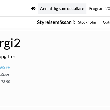
Anmäl dig som utställare
Program 2
Styrelsemässan i:
Stockholm
Göt
rgi2
pgifter
gi2.se
gi2.se
 73 90