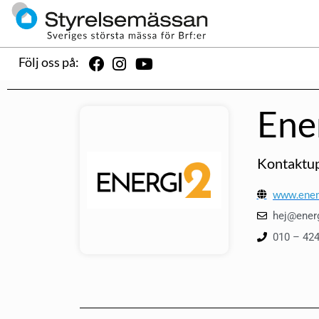
Följ oss på:
Ene
Kontaktup
www.ener
hej@ener
010 – 424