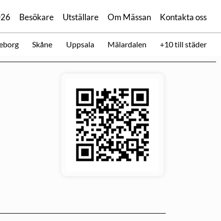
026
Besökare
Utställare
Om Mässan
Kontakta oss
eborg
Skåne
Uppsala
Mälardalen
+10 till städer