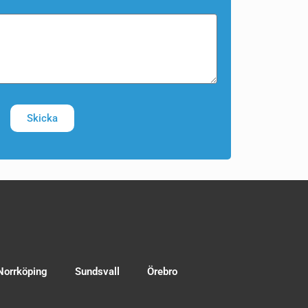
Skicka
Norrköping
Sundsvall
Örebro