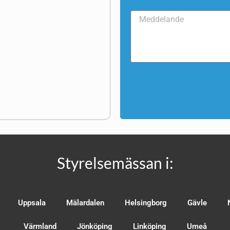
Styrelsemässan i:
Uppsala
Mälardalen
Helsingborg
Gävle
Värmland
Jönköping
Linköping
Umeå