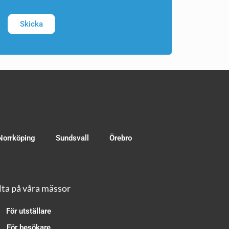
Skicka
Norrköping
Sundsvall
Örebro
ta på våra mässor
För utställare
För besökare