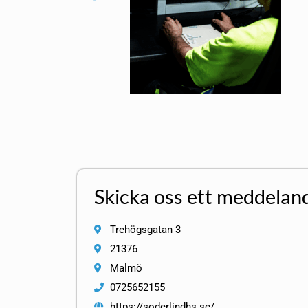
Skicka oss ett meddelan
Trehögsgatan 3
21376
Malmö
0725652155
https://soderlindhs.se/