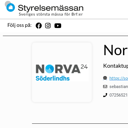
Följ oss på:
Nor
Kontaktup
https://so
sebastia
07256521