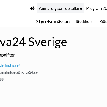
Anmäl dig som utställare
Program 2
Styrelsemässan i:
Stockholm
Göt
va24 Sverige
pgifter
derlindhs.se/
n.malmborg@norva24.se
55