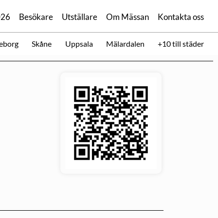
026
Besökare
Utställare
Om Mässan
Kontakta oss
eborg
Skåne
Uppsala
Mälardalen
+10 till städer