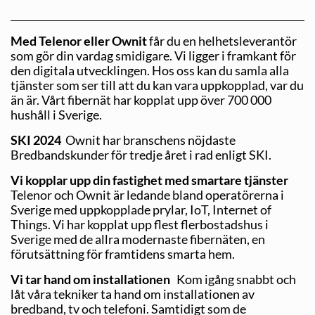
Med Telenor eller Ownit
får du en helhetsleverantör
som gör din vardag smidigare. Vi ligger i framkant för
den digitala utvecklingen. Hos oss kan du samla alla
tjänster som ser till att du kan vara uppkopplad, var du
än är. Vårt fibernät har kopplat upp över 700 000
hushåll i Sverige.
SKI 2024
Ownit har branschens nöjdaste
Bredbandskunder för tredje året i rad enligt SKI.
Vi kopplar upp din fastighet med smartare tjänster
Telenor och Ownit är ledande bland operatörerna i
Sverige med uppkopplade prylar, IoT, Internet of
Things. Vi har kopplat upp flest flerbostadshus i
Sverige med de allra modernaste fibernäten, en
förutsättning för framtidens smarta hem.
Vi tar hand om installationen
Kom igång snabbt och
låt våra tekniker ta hand om installationen av
bredband, tv och telefoni. Samtidigt som de