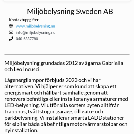
Miljöbelysning Sweden AB
Kontaktuppgifter
www.miljobelysning.nu
info@miljobelysning.nu
040-6337780
Miljöbelysning grundades 2012 av ägarna Gabriella
och Leo Incusci.
Lågenergilampor förbjuds 2023 och vi har
alternativen. Vi hjälper er som kund att skapa ett
energismart och hållbart samhälle genom att
renovera befintliga eller installera nya armaturer med
LED-belysning. Vi utför alla sorters byten alltifrån
trapphus, tvättstugor, garage, till gatu- och
parkbelysning. Vi installerar smarta LADDstationer
för elbilar både på befint­liga motorvärmarstolpar och
nyinstallation.