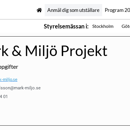
Anmäl dig som utställare
Program 2
Styrelsemässan i:
Stockholm
Göt
k & Miljö Projekt
pgifter
-miljo.se
lsson@mark-miljo.se
44 01