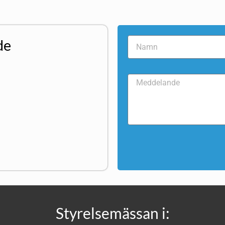
de
Styrelsemässan i: