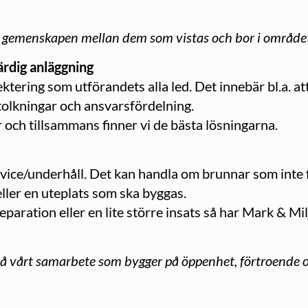
er gemenskapen mellan dem som vistas och bor i område
rdig anläggning
jektering som utförandets alla led. Det innebär bl.a. 
tolkningar och ansvarsfördelning.
er och tillsammans finner vi de bästa lösningarna.
rvice/underhåll. Det kan handla om brunnar som inte
eller en uteplats som ska byggas.
paration eller en lite större insats så har Mark & 
 på vårt samarbete som bygger på öppenhet, förtroende o