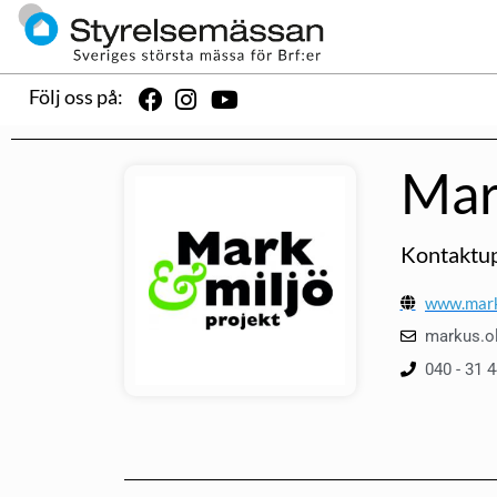
Följ oss på:
Mar
Kontaktup
www.mark
markus.o
040 - 31 