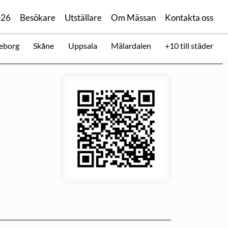
026
Besökare
Utställare
Om Mässan
Kontakta oss
eborg
Skåne
Uppsala
Mälardalen
+10 till städer