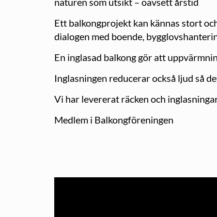
naturen som utsikt – oavsett årstid
Ett balkongprojekt kan kännas stort och 
dialogen med boende, bygglovshantering,
En inglasad balkong gör att uppvärmni
Inglasningen reducerar också ljud så det
Vi har levererat räcken och inglasningar 
Medlem i Balkongföreningen