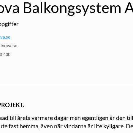
ova Balkongsystem 
pgifter
va.se
lnova.se
13 400
PROJEKT.
d till årets varmare dagar men egentligen är den till 
e fast hemma, även när vindarna är lite kyligare. Det