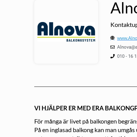
Aln
Kontaktup
www.Alno
Alnova@a
010 - 16 
VI HJÄLPER ER MED ERA BALKONG
För många är livet på balkongen begränsa
På en inglasad balkong kan man umgås ut