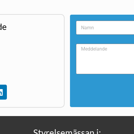
de
Styrelsemässan i: