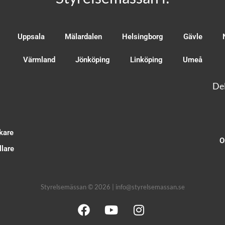
Uppsala
Mälardalen
Helsingborg
Gävle
Värmland
Jönköping
Linköping
Umeå
Del
kare
O
lare
Styrelsemässan © 2026 | info@styrelsemassan.se