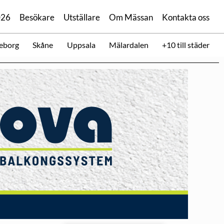
026
Besökare
Utställare
Om Mässan
Kontakta oss
eborg
Skåne
Uppsala
Mälardalen
+10 till städer