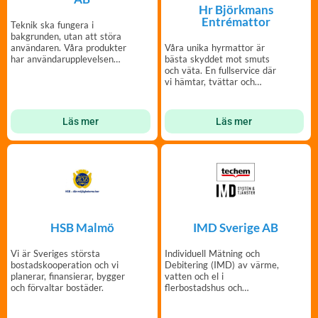
Hr Björkmans
Entrémattor
Teknik ska fungera i
bakgrunden, utan att störa
Våra unika hyrmattor är
användaren. Våra produkter
bästa skyddet mot smuts
har användarupplevelsen
och väta. En fullservice där
som högsta prioritet.
vi hämtar, tvättar och
lämnar entrémattor.
Läs mer
Läs mer
HSB Malmö
IMD Sverige AB
Vi är Sveriges största
Individuell Mätning och
bostadskooperation och vi
Debitering (IMD) av värme,
planerar, finansierar, bygger
vatten och el i
och förvaltar bostäder.
flerbostadshus och
radhusområden.