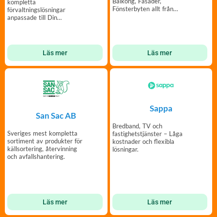
Balkong, Fasader,
kompletta
Fönsterbyten allt från
förvaltningslösningar
Underentreprenader Till
anpassade till Din
Totalentreprenader.
bostadsrättsförening.
Läs mer
Läs mer
Sappa
San Sac AB
Bredband, TV och
Sveriges mest kompletta
fastighetstjänster – Låga
sortiment av produkter för
kostnader och flexibla
källsortering, återvinning
lösningar.
och avfallshantering.
Läs mer
Läs mer