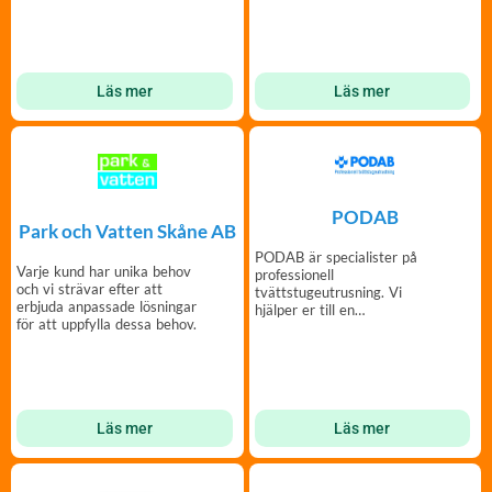
Läs mer
Läs mer
PODAB
Park och Vatten Skåne AB
PODAB är specialister på
Varje kund har unika behov
professionell
och vi strävar efter att
tvättstugeutrusning. Vi
erbjuda anpassade lösningar
hjälper er till en
för att uppfylla dessa behov.
bekymmersfri och trivsam
tvättstuga.
Läs mer
Läs mer