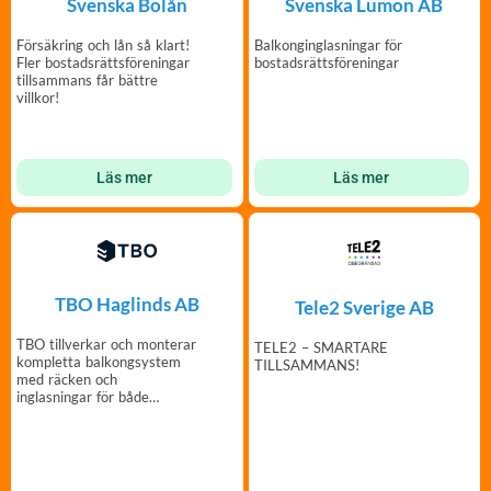
Svenska Bolån
Svenska Lumon AB
Försäkring och lån så klart!
Balkonginglasningar för
Fler bostadsrättsföreningar
bostadsrättsföreningar
tillsammans får bättre
villkor!
Läs mer
Läs mer
TBO Haglinds AB
Tele2 Sverige AB
TBO tillverkar och monterar
TELE2 – SMARTARE
kompletta balkongsystem
TILLSAMMANS!
med räcken och
inglasningar för både
påbyggnad och
nyproduktion.