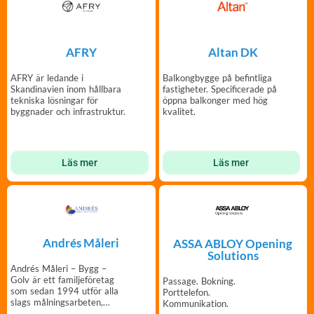
AFRY
Altan DK
AFRY är ledande i
Balkongbygge på befintliga
Skandinavien inom hållbara
fastigheter. Specificerade på
tekniska lösningar för
öppna balkonger med hög
byggnader och infrastruktur.
kvalitet.
Läs mer
Läs mer
Andrés Måleri
ASSA ABLOY Opening
Solutions
Andrés Måleri – Bygg –
Golv är ett familjeföretag
Passage. Bokning.
som sedan 1994 utför alla
Porttelefon.
slags målningsarbeten,
Kommunikation.
snickeri och golvvård