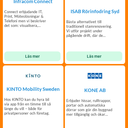
Infracom Connect
ISAB Rörinfodring Syd
Connect erbjudande IT,
Print, Möteslösningar &
Telefoni men vi beskriver
Bästa alternativet till
det som: visualisera,
traditionell stamrenovering.
kommunicera, digitalisera
Vi utför projekt under
pågående drift, där de
boende kan bo kvar.
Läs mer
Läs mer
KINTO Mobility Sweden
KONE AB
Hos KINTO kan du hyra bil
Erbjuder hissar, rulltrappor,
via app från en timme till så
portar och automatiska
länge du vill – både för
dörrar som gör din byggnad
privatpersoner och företag.
mer tillgänglig och ökar
dess värde.