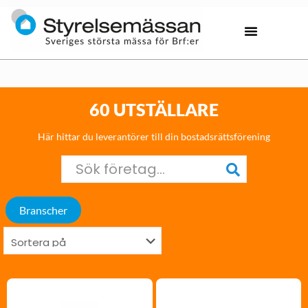
60 UTSTÄLLARE
Här hittar du leverantörer till din bostadsrättsförening
Branscher