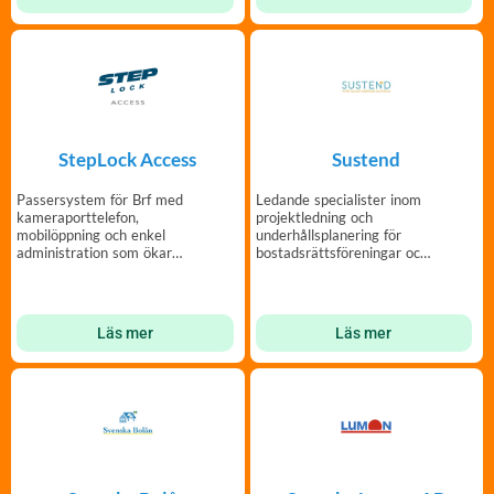
StepLock Access
Sustend
Passersystem för Brf med
Ledande specialister inom
kameraporttelefon,
projektledning och
mobilöppning och enkel
underhålls­planering för
administration som ökar
bostadsrättsföreningar och
tryggheten i er fastighet.
fastighetsägare.
Läs mer
Läs mer