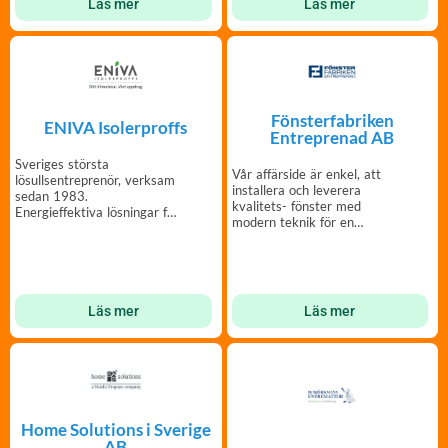
Läs mer
Läs mer
Fönsterfabriken
ENIVA Isolerproffs
Entreprenad AB
Sveriges största
Vår affärside är enkel, att
lösullsentreprenör, verksam
installera och leverera
sedan 1983.
kvalitets- fönster med
Energieffektiva lösningar för
modern teknik för en
din bostadsrättsförening.
hållbar utveckling.
Läs mer
Läs mer
Home Solutions i Sverige
AB