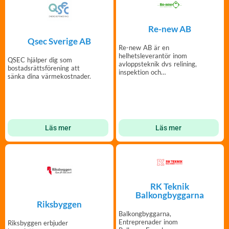
Re-new AB
Qsec Sverige AB
Re-new AB är en
helhetsleverantör inom
QSEC hjälper dig som
avloppsteknik dvs relining,
bostadsrättsförening att
inspektion och
sänka dina värmekostnader.
spolning/slamsug.
Läs mer
Läs mer
RK Teknik
Balkongbyggarna
Riksbyggen
Balkongbyggarna,
Entreprenader inom
Riksbyggen erbjuder