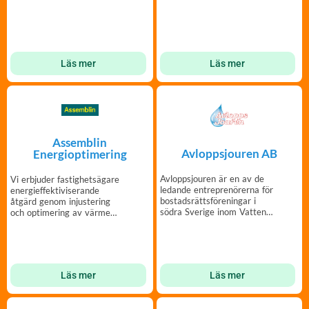
Läs mer
Läs mer
Assemblin
Avloppsjouren AB
Energioptimering
Avloppsjouren är en av de
Vi erbjuder fastighetsägare
ledande entreprenörerna för
energieffektiviserande
bostadsrättsföreningar i
åtgärd genom injustering
södra Sverige inom Vatten
och optimering av värme
& Avlopp.
och tappvatten.
Läs mer
Läs mer