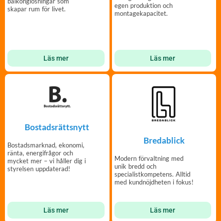
balkonglösningar som
egen produktion och
skapar rum för livet.
montagekapacitet.
Läs mer
Läs mer
Bostadsrättsnytt
Bredablick
Bostadsmarknad, ekonomi,
ränta, energifrågor och
Modern förvaltning med
mycket mer – vi håller dig i
unik bredd och
styrelsen uppdaterad!
specialistkompetens. Alltid
med kundnöjdheten i fokus!
Läs mer
Läs mer