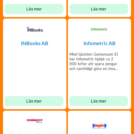
Läs mer
Läs mer
INBooks AB
Infometric AB
Med tjänsten Gemensam El
har Infometric hjälpt ca 2
000 brf:er att spara pengar
och samtidigt göra en insats
för miljön.
Läs mer
Läs mer