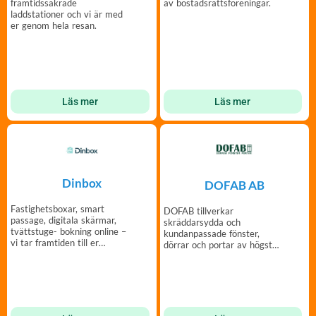
framtidssäkrade
av bostadsrättsföreningar.
laddstationer och vi är med
er genom hela resan.
Läs mer
Läs mer
Dinbox
DOFAB AB
Fastighetsboxar, smart
DOFAB tillverkar
passage, digitala skärmar,
skräddarsydda och
tvättstuge- bokning online –
kundanpassade fönster,
vi tar framtiden till er
dörrar och portar av högsta
fastighet.
kvalitet och i din design.