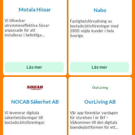
Motala Hissar
Nabo
Vi tillverkar
Fastighetsförvaltning av
utrymmeseffektiva hissar
bostadsrättsföreningar med
anpassade för att
2800 nöjda kunder i hela
installeras i befintliga
Sverige.
byggnader som har
begränsat med utrymm
Läs mer
Läs mer
NOCAB Säkerhet AB
OurLiving AB
Vi levererar digitala
Vår app förenklar vardagen
säkerhetslösningar till
för styrelsen i er Brf –
bostadsrättsföreningar.
Välkommen till den digitala
boendeplattformen för ett
bättre fören..