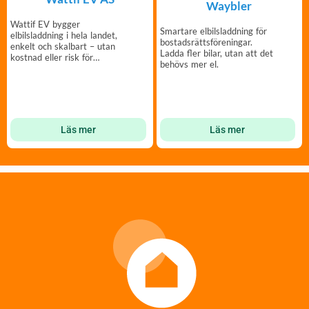
Waybler
Wattif EV bygger
Smartare elbilsladdning för
elbilsladdning i hela landet,
bostadsrättsföreningar.
enkelt och skalbart – utan
Ladda fler bilar, utan att det
kostnad eller risk för
behövs mer el.
föreningen.
Läs mer
Läs mer