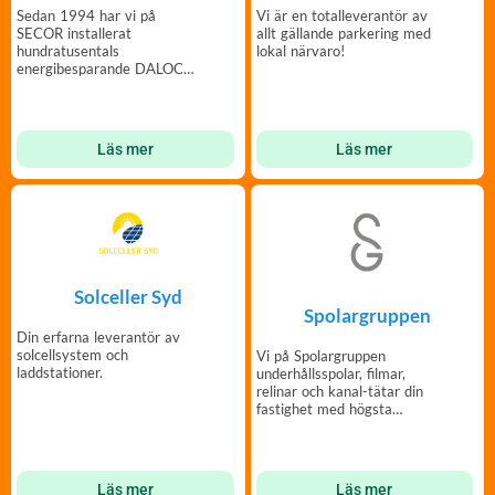
Sedan 1994 har vi på
Vi är en totalleverantör av
SECOR installerat
allt gällande parkering med
hundratusentals
lokal närvaro!
energibesparande DALOC
säkerhetsdörrar.
Läs mer
Läs mer
Solceller Syd
Spolargruppen
Din erfarna leverantör av
solcellsystem och
Vi på Spolargruppen
laddstationer.
underhållsspolar, filmar,
relinar och kanal-tätar din
fastighet med högsta
kvalitet & bästa service.
Läs mer
Läs mer