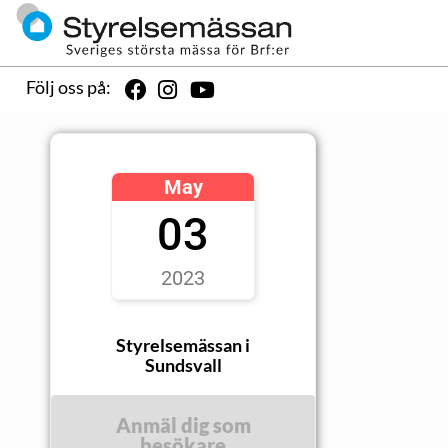
Följ oss på:
May
03
2023
Styrelsemässan i
Sundsvall
Anmäl dig som
besökare