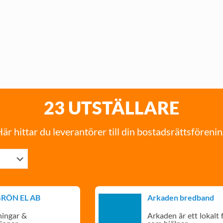
23 UTSTÄLLARE
är hittar du leverantörer till din bostadsrättsföreni
GRÖN EL AB
Arkaden bredband
ningar &
Arkaden är ett lokalt 