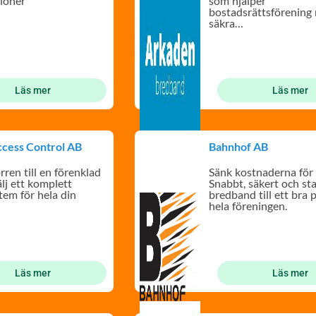
tioner
som hjälper
bostadsrättsförening
säkra
bredbandsuppkopplin
gruppanslutningar.
Läs mer
Läs mer
cess Control AB
Bahnhof AB
ren till en förenklad
Sänk kostnaderna för 
lj ett komplett
Snabbt, säkert och sta
tem för hela din
bredband till ett bra p
hela föreningen.
Läs mer
Läs mer