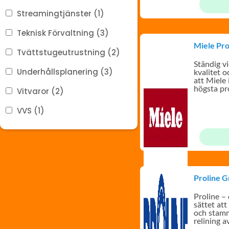
Streamingtjänster (1)
Teknisk Förvaltning (3)
Miele Pro
Tvättstugeutrustning (2)
Ständig v
Underhållsplanering (3)
kvalitet oc
att Miele
högsta pr
Vitvaror (2)
VVS (1)
Proline 
Proline – 
sättet at
och stamm
relining a