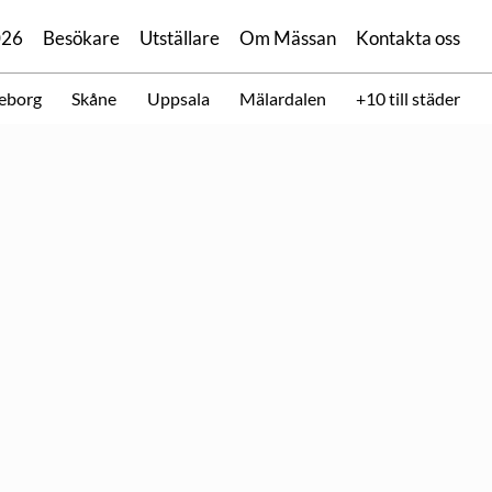
026
Besökare
Utställare
Om Mässan
Kontakta oss
eborg
Skåne
Uppsala
Mälardalen
+10 till städer