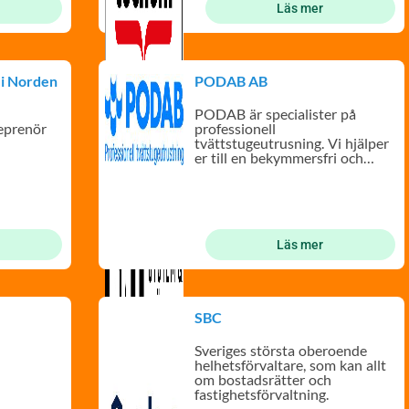
Läs mer
i Norden
PODAB AB
PODAB är specialister på
reprenör
professionell
tvättstugeutrusning. Vi hjälper
er till en bekymmersfri och
trivsam tvättstuga.
Läs mer
SBC
Sveriges största oberoende
helhetsförvaltare, som kan allt
om bostadsrätter och
fastighetsförvaltning.