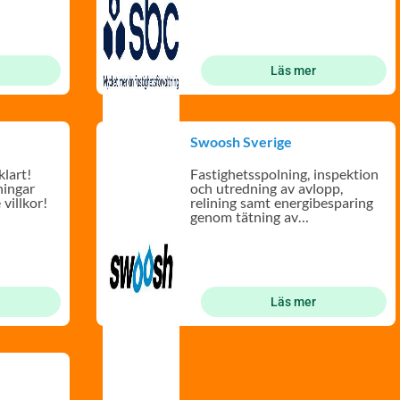
Läs mer
Swoosh Sverige
klart!
Fastighetsspolning, inspektion
ningar
och utredning av avlopp,
 villkor!
relining samt energibesparing
genom tätning av
ventilationskanal
Läs mer