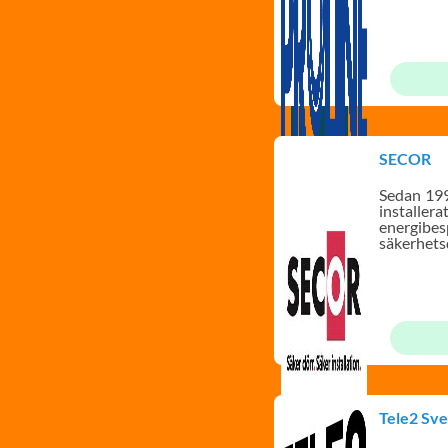
SECOR
Sedan 19
installer
energibe
säkerhets
Tele2 Sve