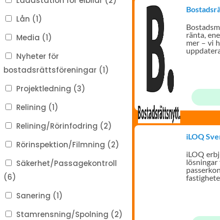
Laddstation för elbilar (2)
Bostadsrä
Lån (1)
Bostadsm
ränta, en
Media (1)
mer – vi h
uppdater
Nyheter för
bostadsrättsföreningar (1)
Projektledning (3)
Relining (1)
Relining/Rörinfodring (2)
iLOQ Sve
Rörinspektion/Filmning (2)
iLOQ erbj
lösningar 
Säkerhet/Passagekontroll
passerkont
(6)
fastighete
Sanering (1)
Stamrensning/Spolning (2)