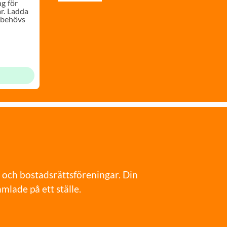
ng för
r. Ladda
t behövs
 och bostadsrättsföreningar. Din
mlade på ett ställe.