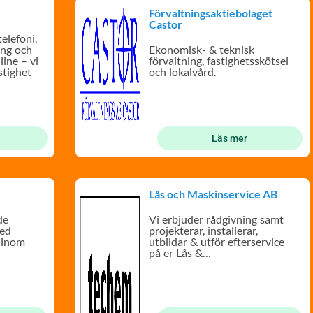
Förvaltningsaktiebolaget
Castor
elefoni,
ing och
Ekonomisk- & teknisk
line – vi
förvaltning, fastighetsskötsel
astighet
och lokalvård.
Läs mer
Lås och Maskinservice AB
de
Vi erbjuder rådgivning samt
med
projekterar, installerar,
 inom
utbildar & utför efterservice
på er Lås &
Säkerhetsanläggning.