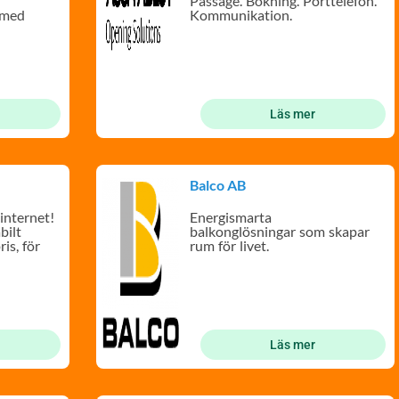
Passage. Bokning. Porttelefon.
 med
Kommunikation.
gar och
Läs mer
Balco AB
internet!
Energismarta
bilt
balkonglösningar som skapar
ris, för
rum för livet.
Läs mer