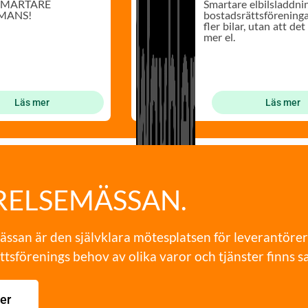
 SMARTARE
Smartare elbilsladdni
MANS!
bostadsrättsföreninga
fler bilar, utan att de
mer el.
Läs mer
Läs mer
RELSEMÄSSAN.
ässan är den självklara mötesplatsen för leverantörer
tsförenings behov av olika varor och tjänster finns sa
er