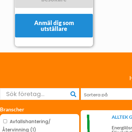
Anmäl dig som
utställare
H
Branscher
ALLTEK 
Avfallshantering/
Energilös
Återvinning (1)