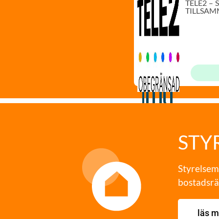
TELE2 –
TILLSAM
STY
Styrelsem
bostadsrät
läs m