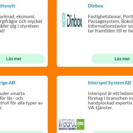
ttsnytt
Dinbox
arknad, ekonomi,
Fastighetsboxar, Portt
ergifrågor och mycket
Passagesystem, Bokn
åller dig i styrelsen
Informationstavlor on
ad!
tar framtiden till er f
Läs mer
Läs mer
rige AB
Interspol System AB
uder smarta
Interspol är ett ledan
för lås- och
företag i branschen 
roll för alla typer av
handplockad expertis
r.
VA-tjänster.