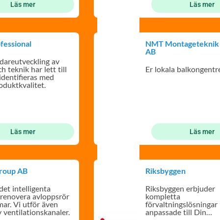
Läs mer
Läs mer
fessional
NMT Montageteknik 
AB
idareutveckling av
h teknik har lett till
Er lokala balkongent
 identifieras med
oduktkvalitet.
Läs mer
Läs mer
Group AB
Riksbyggen
det intelligenta
Riksbyggen erbjuder
t renovera avloppsrör
kompletta
ar. Vi utför även
förvaltningslösningar
v ventilationskanaler.
anpassade till Din
bostadsrättsförening.