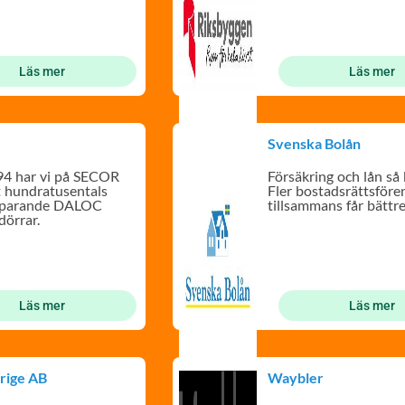
Läs mer
Läs mer
Svenska Bolån
94 har vi på SECOR
Försäkring och lån så 
at hundratusentals
Fler bostadsrättsföre
sparande DALOC
tillsammans får bättre
dörrar.
Läs mer
Läs mer
rige AB
Waybler