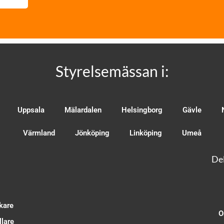
Styrelsemässan i:
Uppsala
Mälardalen
Helsingborg
Gävle
Värmland
Jönköping
Linköping
Umeå
Del
kare
O
lare