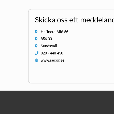
Skicka oss ett meddelan
Heffners Allé 56
856 33
Sundsvall
020 - 440 450
www.secor.se