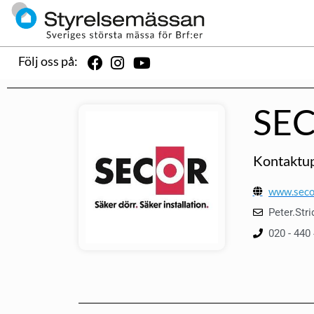
Följ oss på:
SE
Kontaktup
www.seco
Peter.Str
020 - 440