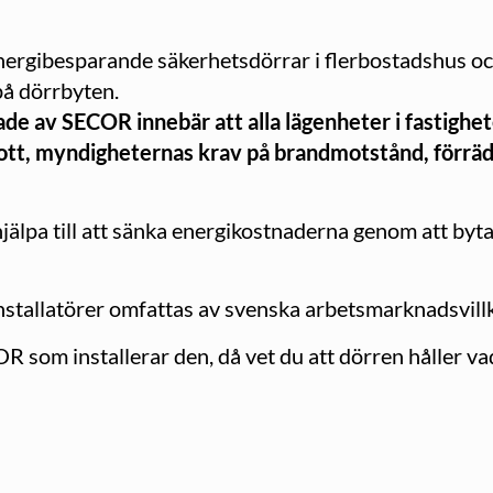
ergibesparande säkerhetsdörrar i flerbostadshus och
på dörrbyten.
ade av SECOR innebär att alla lägenheter i fastigh
tt, myndigheternas krav på brandmotstånd, förrädi
älpa till att sänka energikostnaderna genom att byta
 installatörer omfattas av svenska arbetsmarknadsvillk
om installerar den, då vet du att dörren håller vad