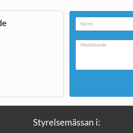
de
Styrelsemässan i: