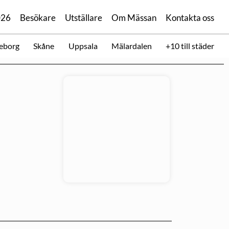
026
Besökare
Utställare
Om Mässan
Kontakta oss
eborg
Skåne
Uppsala
Mälardalen
+10 till städer