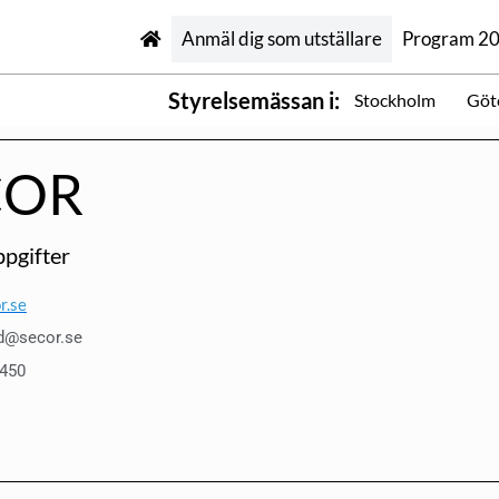
Anmäl dig som utställare
Program 2
Styrelsemässan i:
Stockholm
Göt
COR
pgifter
r.se
id@secor.se
 450