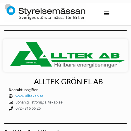
ALLTEK GRÖN EL AB
Kontaktuppgifter
www.alltekab.se
Johan.gillstrom@alltekab.se
072 - 315 55 25