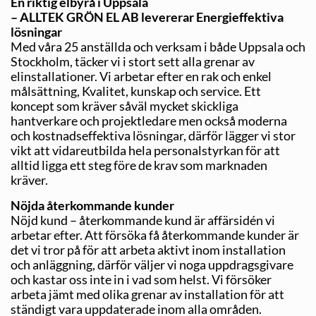
En riktig elbyrå i Uppsala
– ALLTEK GRÖN EL AB levererar Energ­ieffektiva
lösningar
Med våra 25 anställda och verksam i både Uppsala och
Stockholm, täcker vi i stort sett alla grenar av
elinstallationer. Vi arbetar efter en rak och enkel
målsättning, Kvalitet, kunskap och service. Ett
koncept som kräver såväl mycket skickliga
hantverkare och projektledare men också moderna
och kostnadseffektiva lösningar, därför lägger vi stor
vikt att vidareutbilda hela personalstyrkan för att
alltid ligga ett steg före de krav som marknaden
kräver.
Nöjda återkommande kunder
Nöjd kund – återkommande kund är affärsidén vi
arbetar efter. Att försöka få återkommande kunder är
det vi tror på för att arbeta aktivt inom installation
och anläggning, därför väljer vi noga uppdragsgivare
och kastar oss inte in i vad som helst. Vi försöker
arbeta jämt med olika grenar av installation för att
ständigt vara uppdaterade inom alla områden.