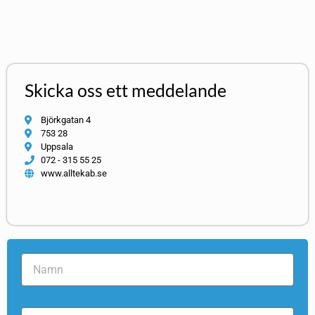
Skicka oss ett meddelande
Björkgatan 4
753 28
Uppsala
072 - 315 55 25
www.alltekab.se