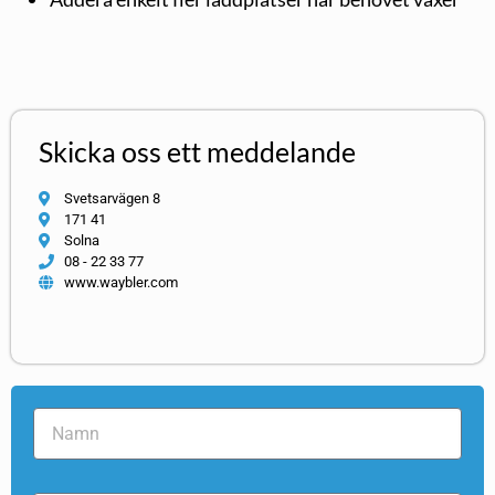
Skicka oss ett meddelande
Svetsarvägen 8
171 41
Solna
08 - 22 33 77
www.waybler.com