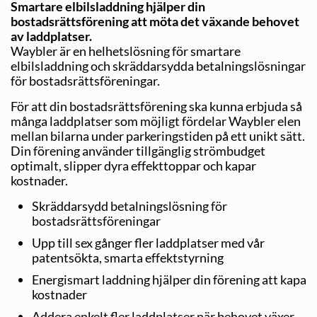
Smartare elbilsladdning hjälper din
bostadsrättsförening att möta det växande behovet
av laddplatser.
Waybler är en helhetslösning för smartare
elbilsladdning och skräddarsydda betalningslösningar
för bostadsrättsföreningar.
För att din bostadsrättsförening ska kunna erbjuda så
många laddplatser som möjligt fördelar Waybler elen
mellan bilarna under parkeringstiden på ett unikt sätt.
Din förening använder tillgänglig strömbudget
optimalt, slipper dyra effekttoppar och kapar
kostnader.
Skräddarsydd betalningslösning för
bostadsrättsföreningar
Upp till sex gånger fler laddplatser med vår
patentsökta, smarta effektstyrning
Energismart laddning hjälper din förening att kapa
kostnader
Addera enkelt fler laddplatser när behovet växer