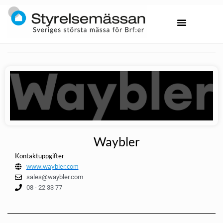
Waybler
Kontaktuppgifter
www.waybler.com
sales@waybler.com
08 - 22 33 77