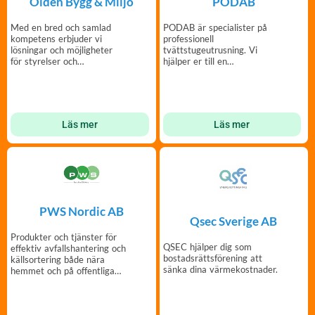
PODAB
Olden Bygg & Miljö
PODAB är specialister på
Med en bred och samlad
professionell
kompetens erbjuder vi
tvättstugeutrusning. Vi
lösningar och möjligheter
hjälper er till en
för styrelser och
bekymmersfri och trivsam
fastighetsägare.
tvättstuga.
Läs mer
Läs mer
PWS Nordic AB
Qsec Sverige AB
Produkter och tjänster för
QSEC hjälper dig som
effektiv avfallshantering och
bostadsrättsförening att
källsortering både nära
sänka dina värmekostnader.
hemmet och på offentliga
platser.