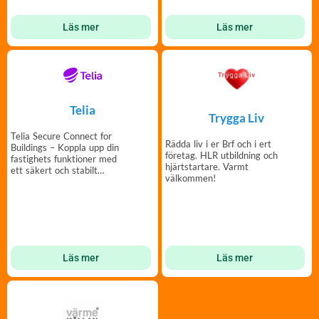
Läs mer
Läs mer
Telia
Trygga Liv
Telia Secure Connect for
Rädda liv i er Brf och i ert
Buildings – Koppla upp din
företag. HLR utbildning och
fastighets funktioner med
hjärtstartare. Varmt
ett säkert och stabilt
välkommen!
nätverk
Läs mer
Läs mer