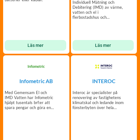
Individuell Mätning och
Debitering (IMD) av värme,
vatten och el i
flerbostadshus och
radhusområden.
Läs mer
Läs mer
Infometric AB
INTEROC
Med Gemensam El och
Interoc är specialister på
IMD Vatten har Infometric
renovering av fastighetens
hjälpt tusentals brf:er att
klimatskal och ledande inom
spara pengar och göra en
fönsterbyten över hela
insats för miljön.
Sverige.