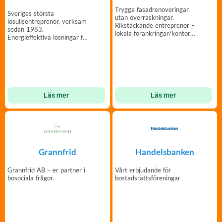
Trygga fasadrenoveringar
Sveriges största
utan överraskningar.
lösullsentreprenör, verksam
Rikstäckande entreprenör –
sedan 1983.
lokala förankringar/kontor
Energieffektiva lösningar för
över hela Sverige.
din bostadsrättsförening.
Läs mer
Läs mer
Handelsbanken
Grannfrid
Vårt erbjudande för
Grannfrid AB – er partner i
bostadsrättsföreningar
bosociala frågor.