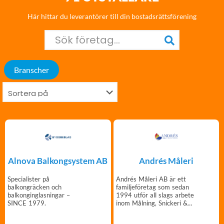
Här hittar du leverantörer till din bostadsrättsförening
Branscher
Alnova Balkongsystem AB
Andrés Måleri
Specialister på
Andrés Måleri AB är ett
balkongräcken och
familjeföretag som sedan
balkonginglasningar –
1994 utför all slags arbete
SINCE 1979.
inom Målning, Snickeri &
Golv.