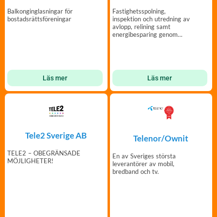
Balkonginglasningar för
Fastighetsspolning,
bostadsrättsföreningar
inspektion och utredning av
avlopp, relining samt
energibesparing genom
tätning av ventilationskanal
Läs mer
Läs mer
Tele2 Sverige AB
Telenor/Ownit
TELE2 – OBEGRÄNSADE
En av Sveriges största
MÖJLIGHETER!
leverantörer av mobil,
bredband och tv.