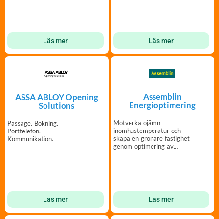
Läs mer
Läs mer
Assemblin
ASSA ABLOY Opening
Energioptimering
Solutions
Motverka ojämn
Passage. Bokning.
inomhustemperatur och
Porttelefon.
skapa en grönare fastighet
Kommunikation.
genom optimering av
värme- och
tappvattensystem
Läs mer
Läs mer