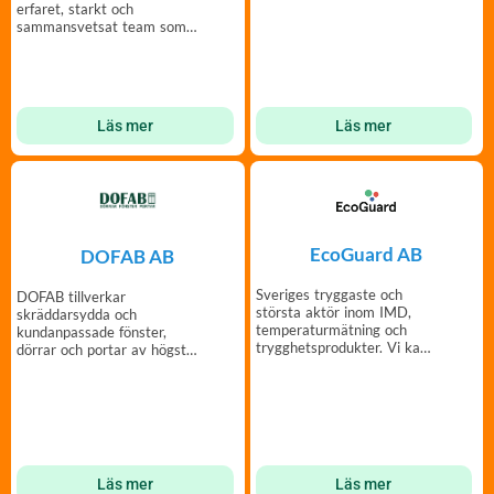
erfaret, starkt och
sammansvetsat team som
jobbar nära våra kunder.
Läs mer
Läs mer
EcoGuard AB
DOFAB AB
Sveriges tryggaste och
DOFAB tillverkar
största aktör inom IMD,
skräddarsydda och
temperaturmätning och
kundanpassade fönster,
trygghetsprodukter. Vi kan
dörrar och portar av högsta
mätning!
kvalitet och i din design.
Läs mer
Läs mer