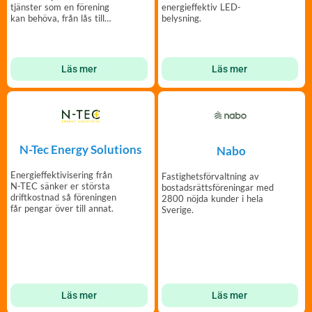
tjänster som en förening
energieffektiv LED-
kan behöva, från lås till
belysning.
Elinstallationer.
Läs mer
Läs mer
N-Tec Energy Solutions
Nabo
Energieffektivisering från
Fastighetsförvaltning av
N-TEC sänker er största
bostadsrättsföreningar med
driftkostnad så föreningen
2800 nöjda kunder i hela
får pengar över till annat.
Sverige.
Läs mer
Läs mer