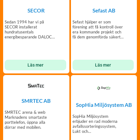
SECOR
Sefast AB
Sedan 1994 har vi på
Sefast hjälper er som
SECOR installerat
förening att få kontroll över
hundratusentals
era kommande projekt och
energibesparande DALOC
få dem genomförda säkert
säkerhetsdörrar.
och effektivt
Läs mer
Läs mer
SMRTEC AB
SopHia Miljösystem AB
SMRTEC arena & web
SopHia Miljösystem
Marknadens smartaste
erbjuder en rad moderna
porttelefon, öppna alla
avfallssorteringssystem,
dörrar med mobilen.
Lukt och
Skadedjursprevention