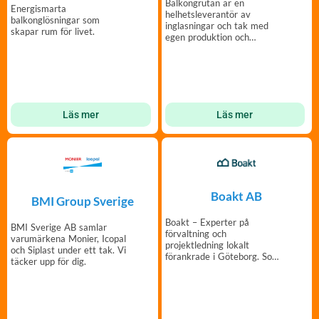
Balkongrutan är en
Energismarta
helhetsleverantör av
balkonglösningar som
inglasningar och tak med
skapar rum för livet.
egen produktion och
montagekapacitet.
Läs mer
Läs mer
Boakt AB
BMI Group Sverige
Boakt – Experter på
BMI Sverige AB samlar
förvaltning och
varumärkena Monier, Icopal
projektledning lokalt
och Siplast under ett tak. Vi
förankrade i Göteborg. Som
täcker upp för dig.
fastighetsförvaltning ska
vara.