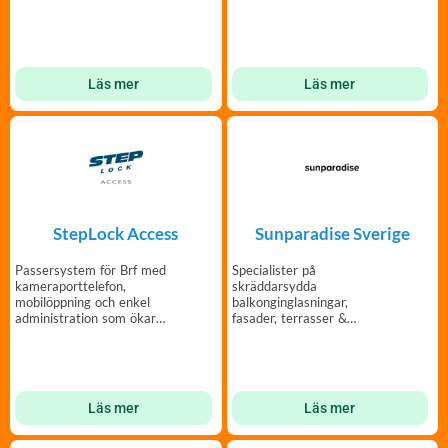
Sanering etc
Läs mer
Läs mer
StepLock Access
Sunparadise Sverige
Passersystem för Brf med
Specialister på
kameraporttelefon,
skräddarsydda
mobilöppning och enkel
balkonginglasningar,
administration som ökar
fasader, terrasser &
tryggheten i er fastighet.
uteplatser sedan 1985 –
Windoor.
Läs mer
Läs mer