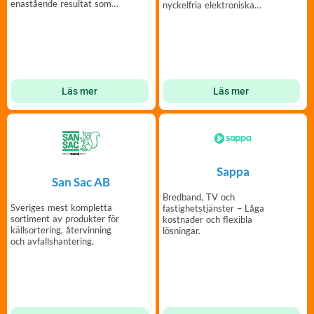
enastående resultat som
nyckelfria elektroniska
håller i många år.
passerkontrollösningar.
Läs mer
Läs mer
Sappa
San Sac AB
Bredband, TV och
Sveriges mest kompletta
fastighetstjänster – Låga
sortiment av produkter för
kostnader och flexibla
källsortering, återvinning
lösningar.
och avfallshantering.