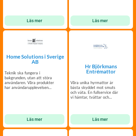
Läs mer
Läs mer
Home Solutions i Sverige
AB
Hr Björkmans
Entrémattor
Teknik ska fungera i
bakgrunden, utan att störa
Våra unika hyrmattor är
användaren. Våra produkter
bästa skyddet mot smuts
har användarupplevelsen
och väta. En fullservice där
som högsta prioritet.
vi hämtar, tvättar och
lämnar entrémattor.
Läs mer
Läs mer