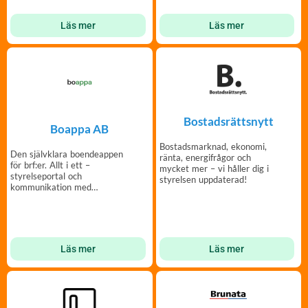
Läs mer
Läs mer
Bostadsrättsnytt
Boappa AB
Bostadsmarknad, ekonomi,
Den självklara boendeappen
ränta, energifrågor och
för brf:er. Allt i ett –
mycket mer – vi håller dig i
styrelseportal och
styrelsen uppdaterad!
kommunikation med
medlemmar – enkelt och
tryggt.
Läs mer
Läs mer