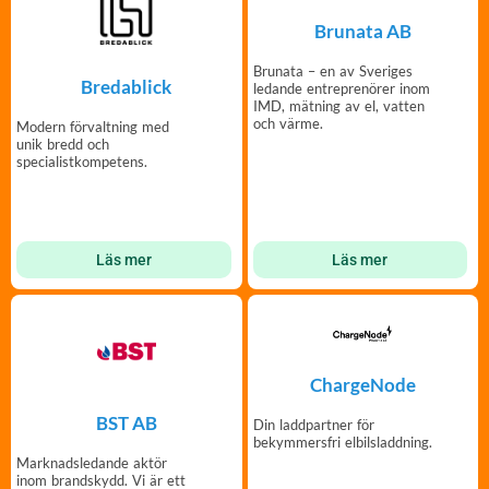
Brunata AB
Brunata – en av Sveriges
Bredablick
ledande entreprenörer inom
IMD, mätning av el, vatten
och värme.
Modern förvaltning med
unik bredd och
specialistkompetens.
Läs mer
Läs mer
ChargeNode
BST AB
Din laddpartner för
bekymmersfri elbilsladdning.
Marknadsledande aktör
inom brandskydd. Vi är ett