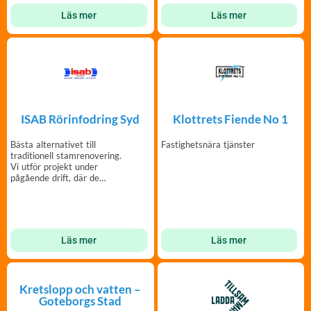
Läs mer
Läs mer
ISAB Rörinfodring Syd
Klottrets Fiende No 1
Bästa alternativet till
Fastighetsnära tjänster
traditionell stamrenovering.
Vi utför projekt under
pågående drift, där de
boende kan bo kvar.
Läs mer
Läs mer
Kretslopp och vatten –
Goteborgs Stad