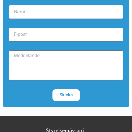
Skicka
Styrelsemässan i: